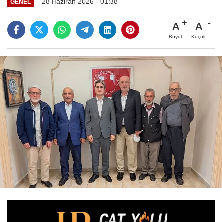
28 Haziran 2026 - 01:38
GENEL
A
A
Büyüt
Küçült