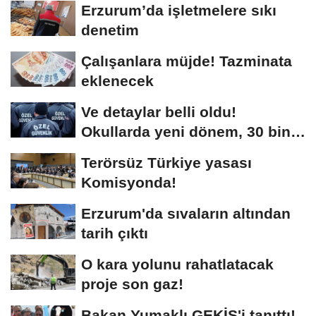
Erzurum’da işletmelere sıkı
denetim
Çalışanlara müjde! Tazminata
eklenecek
Ve detaylar belli oldu!
Okullarda yeni dönem, 30 bin
kişi işe alınacak...
Terörsüz Türkiye yasası
Komisyonda!
Erzurum'da sıvaların altından
tarih çıktı
O kara yolunu rahatlatacak
proje son gaz!
Bakan Yumaklı GEKİS'i tanıttı!