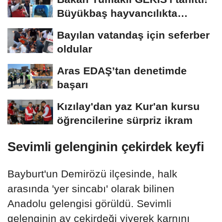
Büyükbaş hayvancılıkta
"dijital...
Bayılan vatandaş için seferber
oldular
Aras EDAŞ’tan denetimde
başarı
Kızılay'dan yaz Kur'an kursu
öğrencilerine sürpriz ikram
Sevimli gelenginin çekirdek keyfi
Bayburt'un Demirözü ilçesinde, halk
arasında 'yer sincabı' olarak bilinen
Anadolu gelengisi görüldü. Sevimli
gelenginin ay çekirdeği yiyerek karnını