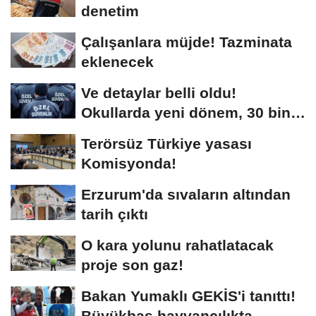
denetim
Çalışanlara müjde! Tazminata
eklenecek
Ve detaylar belli oldu!
Okullarda yeni dönem, 30 bin
kişi işe alınacak...
Terörsüz Türkiye yasası
Komisyonda!
Erzurum'da sıvaların altından
tarih çıktı
O kara yolunu rahatlatacak
proje son gaz!
Bakan Yumaklı GEKİS'i tanıttı!
Büyükbaş hayvancılıkta