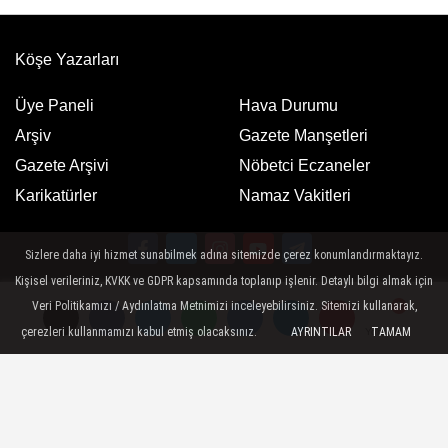
Adaları
Köşe Yazarları
Üye Paneli
Hava Durumu
Arşiv
Gazete Manşetleri
Gazete Arşivi
Nöbetci Eczaneler
Karikatürler
Namaz Vakitleri
Sizlere daha iyi hizmet sunabilmek adına sitemizde çerez konumlandırmaktayız.
Kişisel verileriniz, KVKK ve GDPR kapsamında toplanıp işlenir. Detaylı bilgi almak için
Google Play
App Store
Veri Politikamızı / Aydınlatma Metnimizi inceleyebilirsiniz. Sitemizi kullanarak,
ücretsiz indirin
ücretsiz indirin
çerezleri kullanmamızı kabul etmiş olacaksınız.
AYRINTILAR
TAMAM
Yorumlar
Yorumlar
Künye
İletişim
Gizlilik Politikası
Sitemizde bulunan yazı , video, fotoğraf ve haberlerin her hakkı saklıdır.