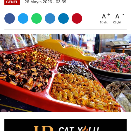
26 Mayıs 2026 - 03:39
GENEL
A
A
Büyüt
Küçült