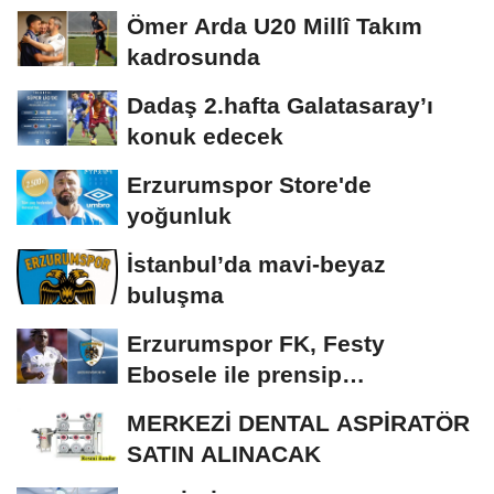
Ömer Arda U20 Millî Takım
kadrosunda
Dadaş 2.hafta Galatasaray’ı
konuk edecek
Erzurumspor Store'de
yoğunluk
İstanbul’da mavi-beyaz
buluşma
Erzurumspor FK, Festy
Ebosele ile prensip
anlaşmasına vardı
MERKEZİ DENTAL ASPİRATÖR
SATIN ALINACAK