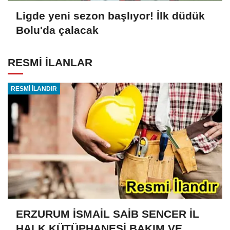
Ligde yeni sezon başlıyor! İlk düdük
Bolu'da çalacak
RESMİ İLANLAR
RESMİ İLANDIR
ERZURUM İSMAİL SAİB SENCER İL
HALK KÜTÜPHANESİ BAKIM VE