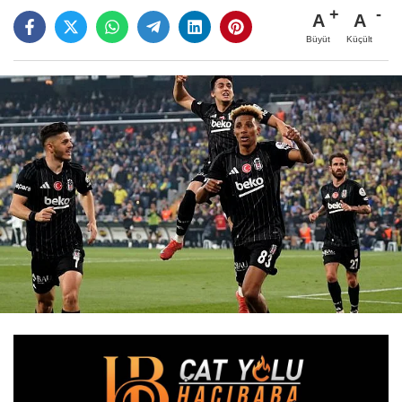
A
A
Büyüt
Küçült