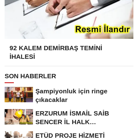
92 KALEM DEMİRBAŞ TEMİNİ
İHALESİ
SON HABERLER
Şampiyonluk için ringe
çıkacaklar
ERZURUM İSMAİL SAİB
SENCER İL HALK
KÜTÜPHANESİ BAKIM VE
ETÜD PROJE HİZMETİ