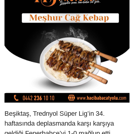
Beşiktaş, Trednyol Süper Lig’in 34.
haftasında deplasmanda karşı karşıya
geldiği Fenerbahçe’yi 1-0 mağlup etti.