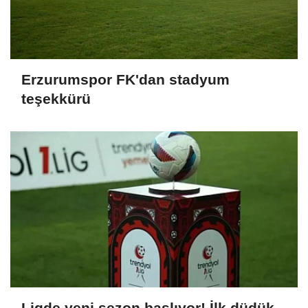
Erzurumspor FK'dan stadyum
teşekkürü
Ligde yeni sezon başlıyor! İlk düdük