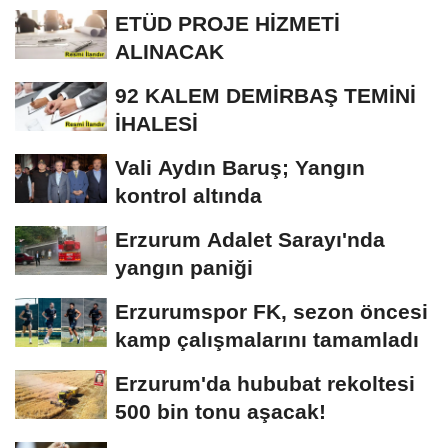
KÜTÜPHANESİ BAKIM VE
ETÜD PROJE HİZMETİ
ONARIM...
ALINACAK
92 KALEM DEMİRBAŞ TEMİNİ
İHALESİ
Vali Aydın Baruş; Yangın
kontrol altında
Erzurum Adalet Sarayı'nda
yangın paniği
Erzurumspor FK, sezon öncesi
kamp çalışmalarını tamamladı
Erzurum'da hububat rekoltesi
500 bin tonu aşacak!