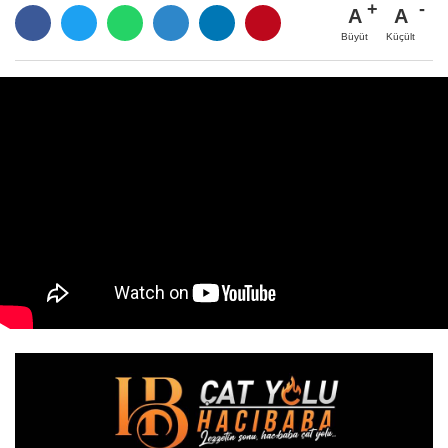
A
A
Büyüt
Küçült