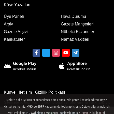
Köşe Yazarları
Üye Paneli
Hava Durumu
Arşiv
Gazete Manşetleri
Gazete Arşivi
Nöbetci Eczaneler
Karikatürler
Namaz Vakitleri
Google Play
App Store
ücretsiz indirin
ücretsiz indirin
Künye
İletişim
Gizlilik Politikası
Sizlere daha iyi hizmet sunabilmek adına sitemizde çerez konumlandırmaktayız.
Sitemizde bulunan yazı , video, fotoğraf ve haberlerin her hakkı saklıdır.
Kişisel verileriniz, KVKK ve GDPR kapsamında toplanıp işlenir. Detaylı bilgi almak için
İzinsiz veya kaynak gösterilemeden kullanılamaz.
Veri Politikamızı / Aydınlatma Metnimizi inceleyebilirsiniz. Sitemizi kullanarak,