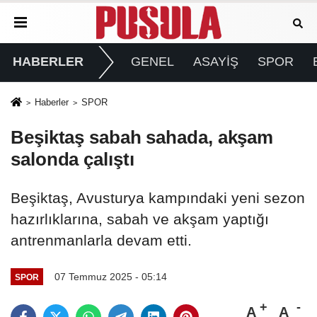
HABERLER
GENEL
ASAYİŞ
SPOR
Haberler
SPOR
Beşiktaş sabah sahada, akşam
salonda çalıştı
Beşiktaş, Avusturya kampındaki yeni sezon
hazırlıklarına, sabah ve akşam yaptığı
antrenmanlarla devam etti.
07 Temmuz 2025 - 05:14
SPOR
A
A