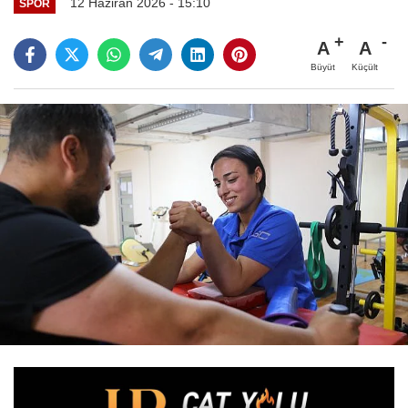
12 Haziran 2026 - 15:10
SPOR
A
A
Büyüt
Küçült