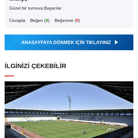
Güzel bir turnuva.Başarılar
Cevapla
Beğen (
0
)
Beğenme (
0
)
ANASAYFAYA DÖNMEK İÇİN TIKLAYINIZ
İLGINIZI ÇEKEBILIR