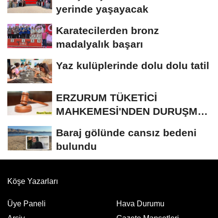
yerinde yaşayacak
Karatecilerden bronz
madalyalık başarı
Yaz kulüplerinde dolu dolu tatil
ERZURUM TÜKETİCİ
MAHKEMESİ'NDEN DURUŞMA
İLANI
Baraj gölünde cansız bedeni
bulundu
Köşe Yazarları
Üye Paneli
Hava Durumu