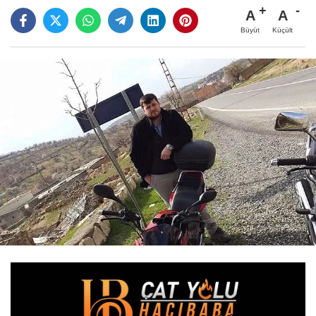
A
A
Büyüt
Küçült