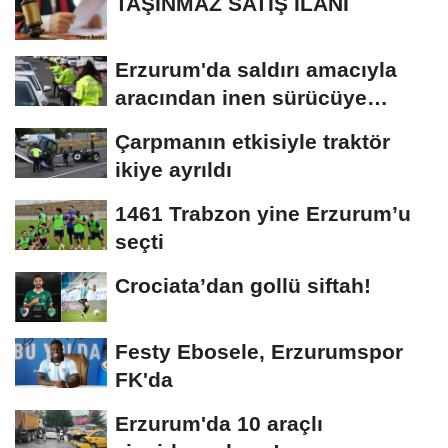
TAŞINMAZ SATIŞ İLANI
Erzurum'da saldırı amacıyla
aracından inen sürücüye
bedeli ağır...
Çarpmanın etkisiyle traktör
ikiye ayrıldı
1461 Trabzon yine Erzurum’u
seçti
Crociata’dan gollü siftah!
Festy Ebosele, Erzurumspor
FK'da
Erzurum'da 10 araçlı