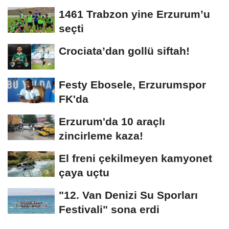
1461 Trabzon yine Erzurum’u
seçti
Crociata’dan gollü siftah!
Festy Ebosele, Erzurumspor
FK'da
Erzurum'da 10 araçlı
zincirleme kaza!
El freni çekilmeyen kamyonet
çaya uçtu
"12. Van Denizi Su Sporları
Festivali" sona erdi