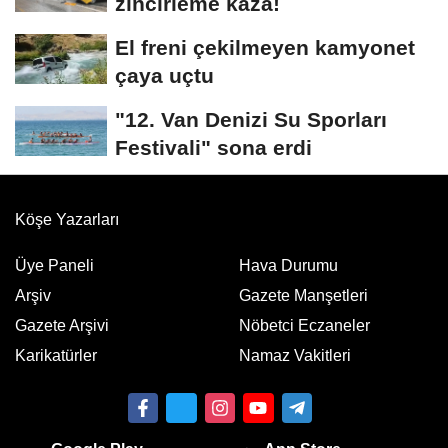
zincirleme kaza!
El freni çekilmeyen kamyonet
çaya uçtu
"12. Van Denizi Su Sporları
Festivali" sona erdi
Köşe Yazarları
Üye Paneli
Hava Durumu
Arşiv
Gazete Manşetleri
Gazete Arşivi
Nöbetci Eczaneler
Karikatürler
Namaz Vakitleri