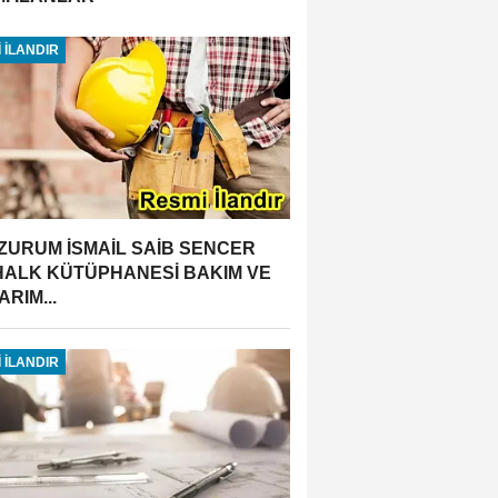
 İLANDIR
ZURUM İSMAİL SAİB SENCER
 HALK KÜTÜPHANESİ BAKIM VE
RIM...
 İLANDIR