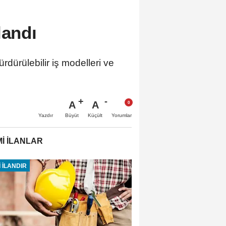
landı
ürdürülebilir iş modelleri ve
A
A
Büyüt
Küçült
Yazdır
Yorumlar
İ İLANLAR
 İLANDIR