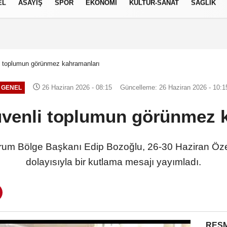
EL
ASAYİŞ
SPOR
EKONOMİ
KÜLTÜR-SANAT
SAĞLIK
6 AĞUSTOS 2026, PERŞEMBE
i toplumun görünmez kahramanları
26 Haziran 2026 - 08:15
Güncelleme: 26 Haziran 2026 - 10:1
GENEL
venli toplumun görünmez 
urum Bölge Başkanı Edip Bozoğlu, 26-30 Haziran Öze
dolayısıyla bir kutlama mesajı yayımladı.
RESM