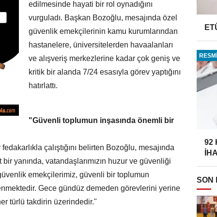
edilmesinde hayati bir rol oynadığını
vurguladı. Başkan Bozoğlu, mesajında özel
ET
güvenlik emekçilerinin kamu kurumlarından
hastanelere, üniversitelerden havaalanları
RESMİ
ve alışveriş merkezlerine kadar çok geniş ve
kritik bir alanda 7/24 esasıyla görev yaptığını
hatırlattı.
"Güvenli toplumun inşasında önemli bir
92
 fedakarlıkla çalıştığını belirten Bozoğlu, mesajında
İH
rt bir yanında, vatandaşlarımızın huzur ve güvenliği
 güvenlik emekçilerimiz, güvenli bir toplumun
SON
lenmektedir. Gece gündüz demeden görevlerini yerine
r türlü takdirin üzerindedir."