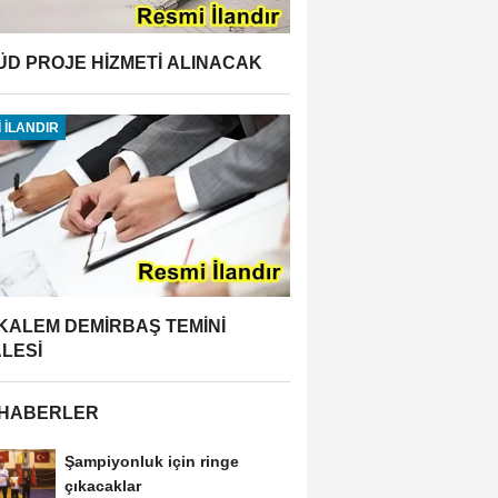
ÜD PROJE HİZMETİ ALINACAK
 İLANDIR
 KALEM DEMİRBAŞ TEMİNİ
ALESİ
 HABERLER
Şampiyonluk için ringe
çıkacaklar