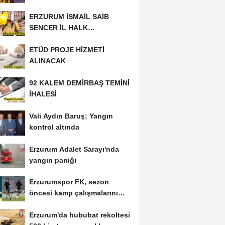
ERZURUM İSMAİL SAİB
SENCER İL HALK
KÜTÜPHANESİ BAKIM VE
ETÜD PROJE HİZMETİ
ONARIM...
ALINACAK
92 KALEM DEMİRBAŞ TEMİNİ
İHALESİ
Vali Aydın Baruş; Yangın
kontrol altında
Erzurum Adalet Sarayı'nda
yangın paniği
Erzurumspor FK, sezon
öncesi kamp çalışmalarını
tamamladı
Erzurum'da hububat rekoltesi