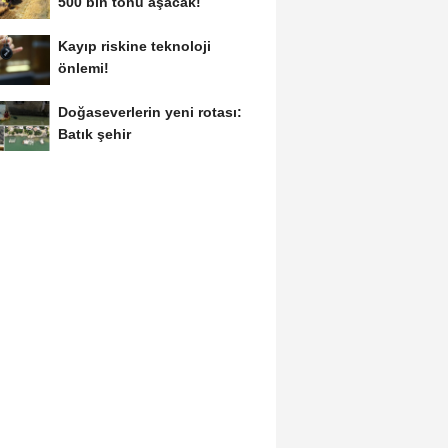
500 bin tonu aşacak!
Kayıp riskine teknoloji
önlemi!
Doğaseverlerin yeni rotası:
Batık şehir