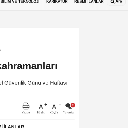
Ara
BİLİM VE TEKNOLOJİ
KARİKATÜR
RESMİ İLANLAR
5
kahramanları
l Güvenlik Günü ve Haftası
A
A
Büyüt
Küçült
Yazdır
Yorumlar
İ İLANLAR