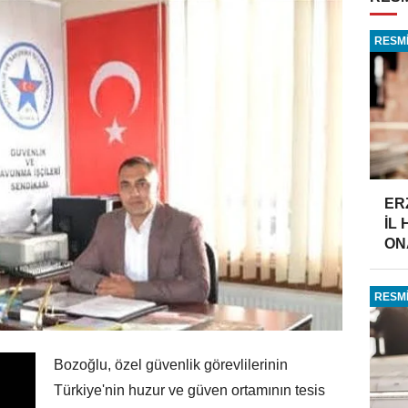
RESMİ
ER
İL
ONA
RESMİ
Bozoğlu, özel güvenlik görevlilerinin
Türkiye'nin huzur ve güven ortamının tesis