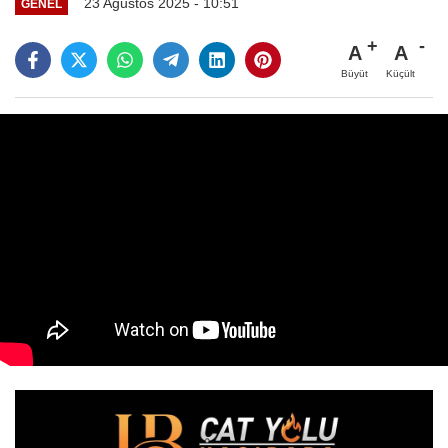
23 Ağustos 2025 - 10:51
GENEL
A
A
Büyüt
Küçült