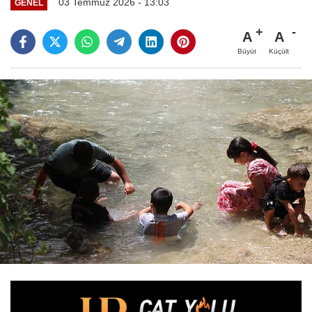
03 Temmuz 2026 - 13:03
GENEL
A
A
Büyüt
Küçült