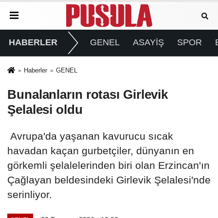
HABERLER
GENEL
ASAYİŞ
SPOR
Haberler
GENEL
Bunalanların rotası Girlevik
Şelalesi oldu
Avrupa'da yaşanan kavurucu sıcak
havadan kaçan gurbetçiler, dünyanın en
görkemli şelalelerinden biri olan Erzincan'ın
Çağlayan beldesindeki Girlevik Şelalesi'nde
serinliyor.