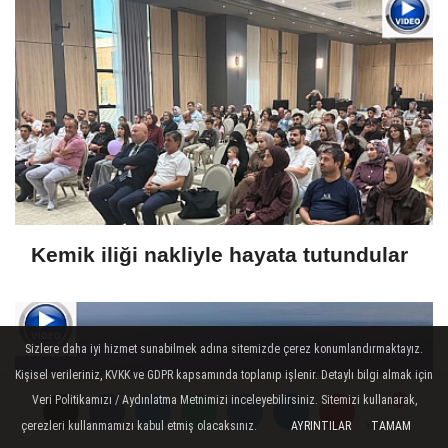
Kemik iliği nakliyle hayata tutundular
Sizlere daha iyi hizmet sunabilmek adına sitemizde çerez konumlandırmaktayız.
Kişisel verileriniz, KVKK ve GDPR kapsamında toplanıp işlenir. Detaylı bilgi almak için
Veri Politikamızı / Aydınlatma Metnimizi inceleyebilirsiniz. Sitemizi kullanarak,
çerezleri kullanmamızı kabul etmiş olacaksınız.
AYRINTILAR
TAMAM
Yorumlar
Yorumlar