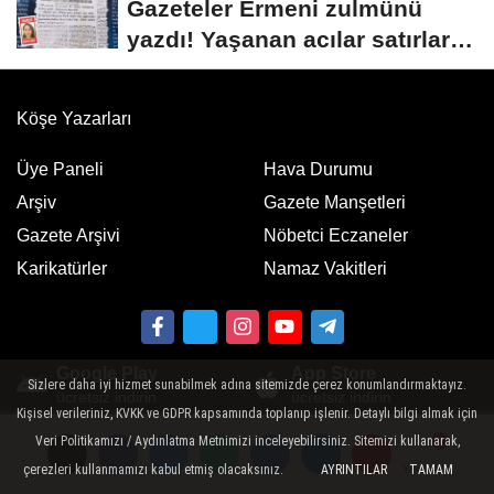
Gazeteler Ermeni zulmünü
yazdı! Yaşanan acılar satırlara
böyle...
Köşe Yazarları
Üye Paneli
Hava Durumu
Arşiv
Gazete Manşetleri
Gazete Arşivi
Nöbetci Eczaneler
Karikatürler
Namaz Vakitleri
Google Play
App Store
Sizlere daha iyi hizmet sunabilmek adına sitemizde çerez konumlandırmaktayız.
ücretsiz indirin
ücretsiz indirin
Kişisel verileriniz, KVKK ve GDPR kapsamında toplanıp işlenir. Detaylı bilgi almak için
Veri Politikamızı / Aydınlatma Metnimizi inceleyebilirsiniz. Sitemizi kullanarak,
çerezleri kullanmamızı kabul etmiş olacaksınız.
AYRINTILAR
TAMAM
Yorumlar
Yorumlar