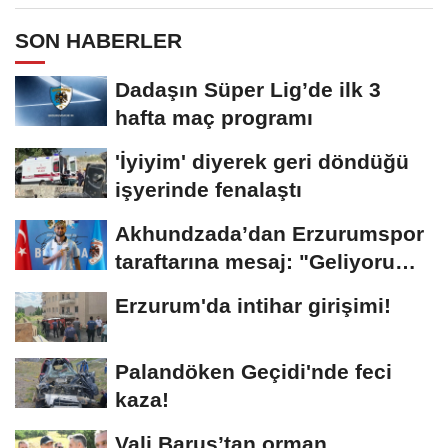
SON HABERLER
Dadaşın Süper Lig’de ilk 3
hafta maç programı
'İyiyim' diyerek geri döndüğü
işyerinde fenalaştı
Akhundzada’dan Erzurumspor
taraftarına mesaj: "Geliyorum
Dadaşlar!"...
Erzurum'da intihar girişimi!
Palandöken Geçidi'nde feci
kaza!
Vali Baruş’tan orman