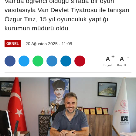
Van'da öğrenci olduğu sırada bir oyun
vasıtasıyla Van Devlet Tiyatrosu ile tanışan
Özgür Titiz, 15 yıl oyunculuk yaptığı
kurumun müdürü oldu.
20 Ağustos 2025 - 11:09
GENEL
A
A
Büyüt
Küçült