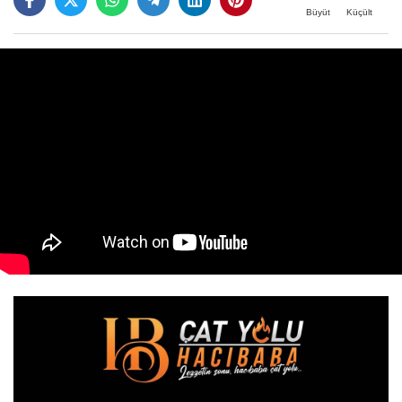
Büyüt
Küçült