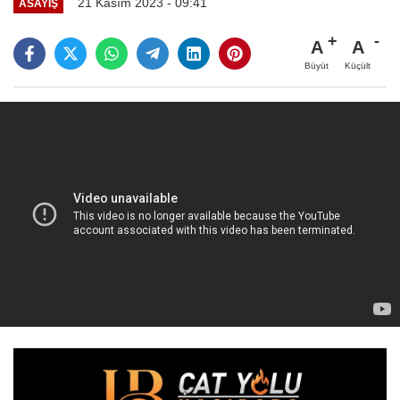
21 Kasım 2023 - 09:41
ASAYİŞ
A
A
Büyüt
Küçült