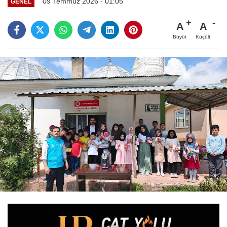
09 Temmuz 2026 - 01:05
GENEL
A
A
Büyüt
Küçült