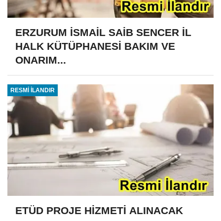
ERZURUM İSMAİL SAİB SENCER İL
HALK KÜTÜPHANESİ BAKIM VE
ONARIM...
RESMİ İLANDIR
ETÜD PROJE HİZMETİ ALINACAK