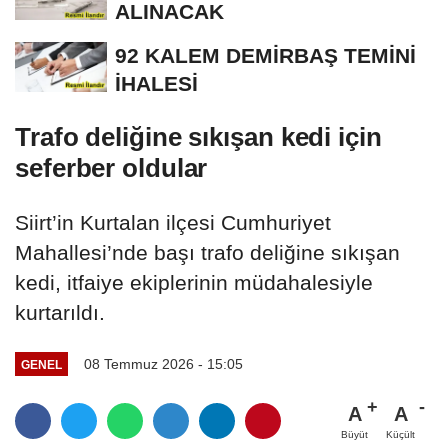
ALINACAK
92 KALEM DEMİRBAŞ TEMİNİ
İHALESİ
Trafo deliğine sıkışan kedi için
seferber oldular
Siirt’in Kurtalan ilçesi Cumhuriyet
Mahallesi’nde başı trafo deliğine sıkışan
kedi, itfaiye ekiplerinin müdahalesiyle
kurtarıldı.
08 Temmuz 2026 - 15:05
GENEL
A
A
Büyüt
Küçült