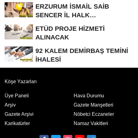
ERZURUM İSMAİL SAİB
SENCER İL HALK
KÜTÜPHANESİ BAKIM VE
ETÜD PROJE HİZMETİ
ONARIM...
ALINACAK
92 KALEM DEMİRBAŞ TEMİNİ
İHALESİ
Köşe Yazarları
Üye Paneli
Hava Durumu
Arşiv
Gazete Manşetleri
Gazete Arşivi
Nöbetci Eczaneler
Karikatürler
Namaz Vakitleri