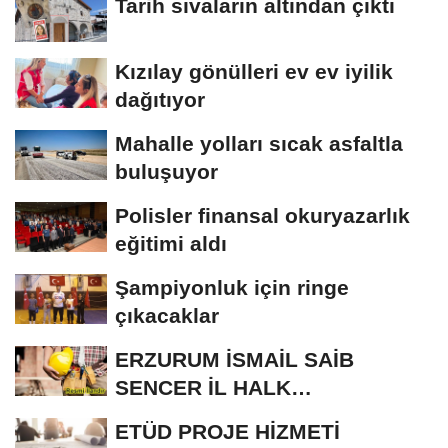
Tarih sıvaların altından çıktı
Kızılay gönülleri ev ev iyilik
dağıtıyor
Mahalle yolları sıcak asfaltla
buluşuyor
Polisler finansal okuryazarlık
eğitimi aldı
Şampiyonluk için ringe
çıkacaklar
ERZURUM İSMAİL SAİB
SENCER İL HALK
KÜTÜPHANESİ BAKIM VE
ETÜD PROJE HİZMETİ
ONARIM...