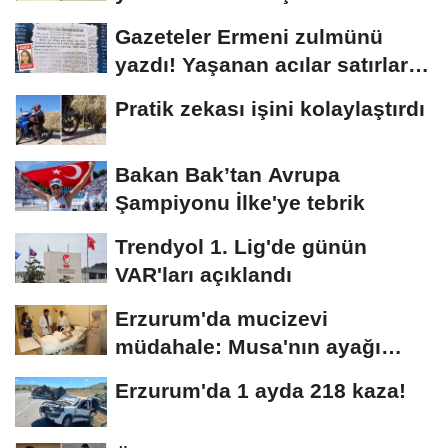
arşivlerden...
Gazeteler Ermeni zulmünü
yazdı! Yaşanan acılar satırlara
böyle...
Pratik zekası işini kolaylaştırdı
Bakan Bak’tan Avrupa
Şampiyonu İlke'ye tebrik
Trendyol 1. Lig'de günün
VAR'ları açıklandı
Erzurum'da mucizevi
müdahale: Musa'nın ayağı
kurtarıldı
Erzurum'da 1 ayda 218 kaza!