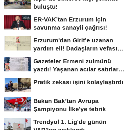
buluştu!
ER-VAK’tan Erzurum için
savunma sanayii çağrısı!
Erzurum'dan Girit'e uzanan
yardım eli! Dadaşların vefası
arşivlerden...
Gazeteler Ermeni zulmünü
yazdı! Yaşanan acılar satırlara
böyle...
Pratik zekası işini kolaylaştırdı
Bakan Bak’tan Avrupa
Şampiyonu İlke'ye tebrik
Trendyol 1. Lig'de günün
VAR'ları açıklandı