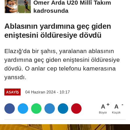
Ömer Arda U20 Millî Takım
kadrosunda
Ablasının yardımına geç giden
eniştesini öldüresiye dövdü
Elazığ’da bir şahıs, yaralanan ablasının
yardımına geç giden eniştesini öldüresiye
dövdü. O anlar cep telefonu kamerasına
yansıdı.
04 Haziran 2024 - 10:17
ASAYİŞ
A
A
Büyüt
Küçült