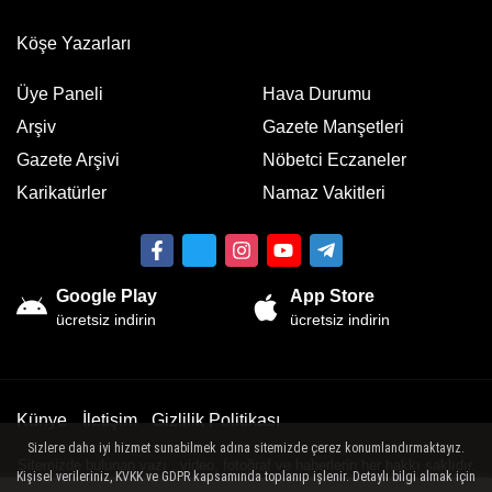
Köşe Yazarları
Üye Paneli
Hava Durumu
Arşiv
Gazete Manşetleri
Gazete Arşivi
Nöbetci Eczaneler
Karikatürler
Namaz Vakitleri
Google Play
App Store
ücretsiz indirin
ücretsiz indirin
Künye
İletişim
Gizlilik Politikası
Sizlere daha iyi hizmet sunabilmek adına sitemizde çerez konumlandırmaktayız.
Sitemizde bulunan yazı , video, fotoğraf ve haberlerin her hakkı saklıdır.
Kişisel verileriniz, KVKK ve GDPR kapsamında toplanıp işlenir. Detaylı bilgi almak için
İzinsiz veya kaynak gösterilemeden kullanılamaz.