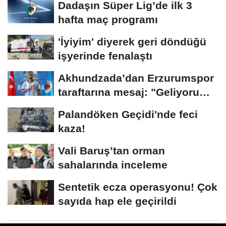
Dadaşın Süper Lig’de ilk 3
hafta maç programı
'İyiyim' diyerek geri döndüğü
işyerinde fenalaştı
Akhundzada’dan Erzurumspor
taraftarına mesaj: "Geliyorum
Dadaşlar!"...
Palandöken Geçidi'nde feci
kaza!
Vali Baruş’tan orman
sahalarında inceleme
Sentetik ecza operasyonu! Çok
sayıda hap ele geçirildi