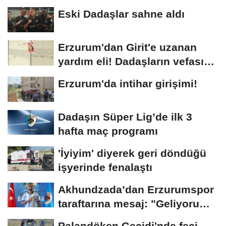
Eski Dadaşlar sahne aldı
Erzurum'dan Girit'e uzanan
yardım eli! Dadaşların vefası
arşivlerden...
Erzurum'da intihar girişimi!
Dadaşın Süper Lig’de ilk 3
hafta maç programı
'İyiyim' diyerek geri döndüğü
işyerinde fenalaştı
Akhundzada’dan Erzurumspor
taraftarına mesaj: "Geliyorum
Dadaşlar!"...
Palandöken Geçidi'nde feci