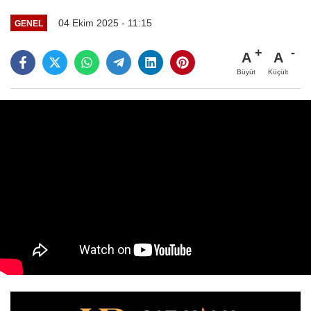
04 Ekim 2025 - 11:15
GENEL
A
A
Büyüt
Küçült