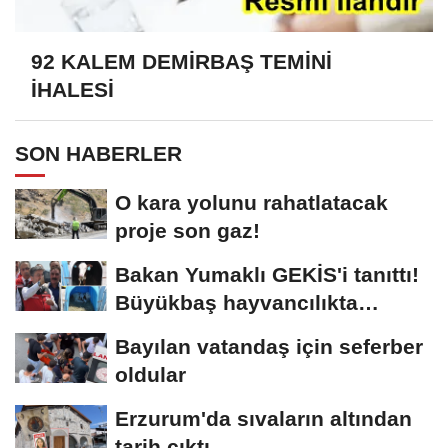
92 KALEM DEMİRBAŞ TEMİNİ
İHALESİ
SON HABERLER
O kara yolunu rahatlatacak
proje son gaz!
Bakan Yumaklı GEKİS'i tanıttı!
Büyükbaş hayvancılıkta
"dijital...
Bayılan vatandaş için seferber
oldular
Erzurum'da sıvaların altından
tarih çıktı