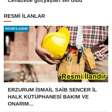
Cenazede gözyaşları sel oldu
RESMİ İLANLAR
RESMİ İLANDIR
ERZURUM İSMAİL SAİB SENCER İL
HALK KÜTÜPHANESİ BAKIM VE
ONARIM...