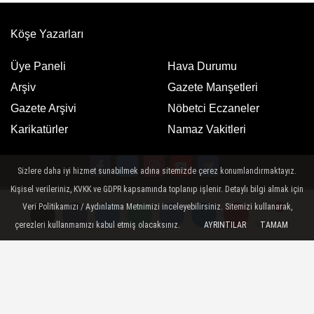
Köşe Yazarları
Üye Paneli
Hava Durumu
Arşiv
Gazete Manşetleri
Gazete Arşivi
Nöbetci Eczaneler
Karikatürler
Namaz Vakitleri
Sizlere daha iyi hizmet sunabilmek adına sitemizde çerez konumlandırmaktayız.
Kişisel verileriniz, KVKK ve GDPR kapsamında toplanıp işlenir. Detaylı bilgi almak için
Google Play
App Store
Veri Politikamızı / Aydınlatma Metnimizi inceleyebilirsiniz. Sitemizi kullanarak,
ücretsiz indirin
ücretsiz indirin
çerezleri kullanmamızı kabul etmiş olacaksınız.
AYRINTILAR
TAMAM
Yorumlar
Yorumlar
Künye
İletişim
Gizlilik Politikası
Sitemizde bulunan yazı , video, fotoğraf ve haberlerin her hakkı saklıdır.