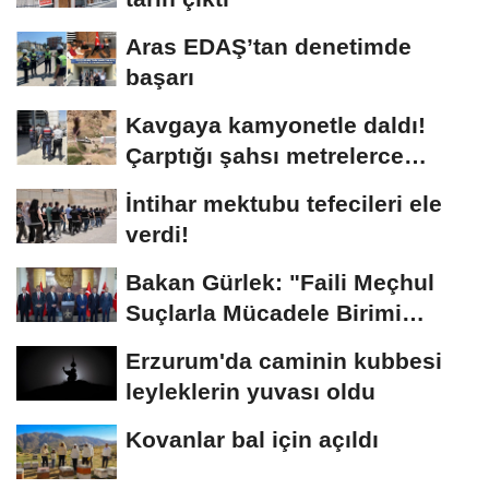
Aras EDAŞ’tan denetimde
başarı
Kavgaya kamyonetle daldı!
Çarptığı şahsı metrelerce
sürükledi
İntihar mektubu tefecileri ele
verdi!
Bakan Gürlek: "Faili Meçhul
Suçlarla Mücadele Birimi
kurduk"
Erzurum'da caminin kubbesi
leyleklerin yuvası oldu
Kovanlar bal için açıldı