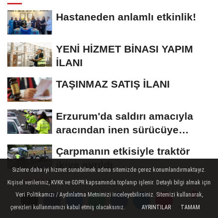
Hastaneden anlamlı etkinlik!
YENİ HİZMET BİNASI YAPIM
İLANI
TAŞINMAZ SATIŞ İLANI
Erzurum'da saldırı amacıyla
aracından inen sürücüye
bedeli ağır...
Çarpmanın etkisiyle traktör
ikiye ayrıldı
Sizlere daha iyi hizmet sunabilmek adına sitemizde çerez konumlandırmaktayız.
Kişisel verileriniz, KVKK ve GDPR kapsamında toplanıp işlenir. Detaylı bilgi almak için
1461 Trabzon yine Erzurum’u
Veri Politikamızı / Aydınlatma Metnimizi inceleyebilirsiniz. Sitemizi kullanarak,
seçti
çerezleri kullanmamızı kabul etmiş olacaksınız.
AYRINTILAR
TAMAM
Yorumlar
Yorumlar