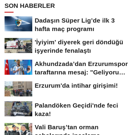
SON HABERLER
Dadaşın Süper Lig’de ilk 3
hafta maç programı
'İyiyim' diyerek geri döndüğü
işyerinde fenalaştı
Akhundzada’dan Erzurumspor
taraftarına mesaj: "Geliyorum
Dadaşlar!"...
Erzurum'da intihar girişimi!
Palandöken Geçidi'nde feci
kaza!
Vali Baruş’tan orman