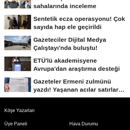
sahalarında inceleme
Sentetik ecza operasyonu! Çok
sayıda hap ele geçirildi
Gazeteciler Dijital Medya
Çalıştayı'nda buluştu!
ETÜ'lü akademisyene
Avrupa'dan araştırma desteği
Gazeteler Ermeni zulmünü
yazdı! Yaşanan acılar satırlara
böyle...
Köşe Yazarları
Üye Paneli
Hava Durumu