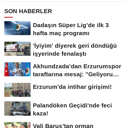
SON HABERLER
Dadaşın Süper Lig’de ilk 3
hafta maç programı
'İyiyim' diyerek geri döndüğü
işyerinde fenalaştı
Akhundzada’dan Erzurumspor
taraftarına mesaj: "Geliyorum
Dadaşlar!"...
Erzurum'da intihar girişimi!
Palandöken Geçidi'nde feci
kaza!
Vali Baruş’tan orman