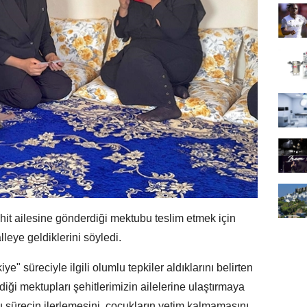
it ailesine gönderdiği mektubu teslim etmek için
leye geldiklerini söyledi.
e" süreciyle ilgili olumlu tepkiler aldıklarını belirten
ği mektupları şehitlerimizin ailelerine ulaştırmaya
u sürecin ilerlemesini, çocukların yetim kalmamasını,