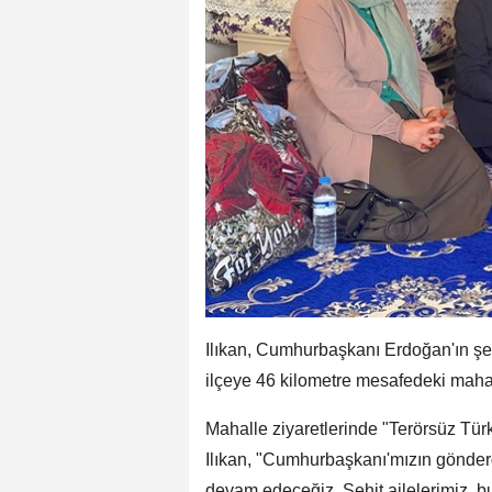
Ilıkan, Cumhurbaşkanı Erdoğan'ın şeh
ilçeye 46 kilometre mesafedeki mahal
Mahalle ziyaretlerinde "Terörsüz Türkiy
Ilıkan, "Cumhurbaşkanı'mızın gönderdi
devam edeceğiz. Şehit ailelerimiz, b