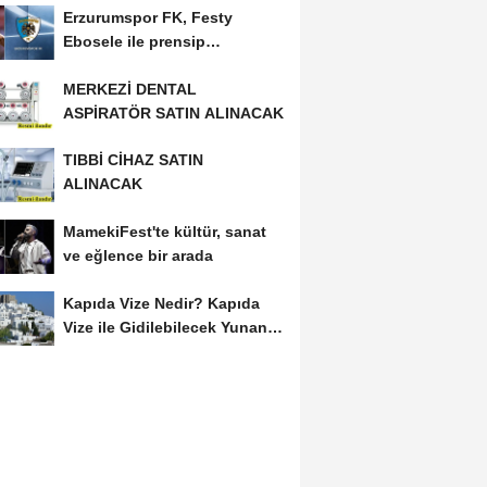
Erzurumspor FK, Festy
Ebosele ile prensip
anlaşmasına vardı
MERKEZİ DENTAL
ASPİRATÖR SATIN ALINACAK
TIBBİ CİHAZ SATIN
ALINACAK
MamekiFest'te kültür, sanat
ve eğlence bir arada
Kapıda Vize Nedir? Kapıda
Vize ile Gidilebilecek Yunan
Adaları