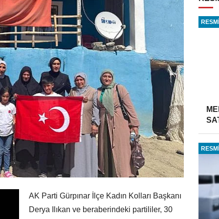
RESMİ
ME
SA
RESMİ
AK Parti Gürpınar İlçe Kadın Kolları Başkanı
Derya Ilıkan ve beraberindeki partililer, 30