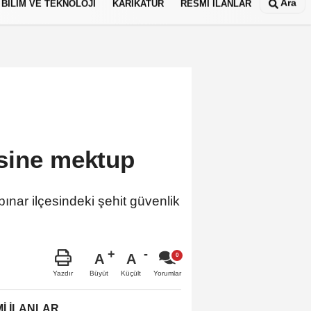
Ara
BİLİM VE TEKNOLOJİ
KARİKATÜR
RESMİ İLANLAR
sine mektup
ar ilçesindeki şehit güvenlik
A
A
Büyüt
Küçült
Yazdır
Yorumlar
İ İLANLAR