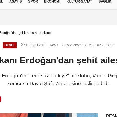
EL
ASAYİŞ
SPOR
EKONOMİ
KÜLTÜR-SANAT
SAĞLIK
8 AĞUSTOS 2026, CUMARTESI
rdoğan'dan şehit ailesine mektup
15 Eylül 2025 - 14:50
Güncelleme: 15 Eylül 2025 - 14:53
GENEL
anı Erdoğan'dan şehit aile
rdoğan'ın "Terörsüz Türkiye" mektubu, Van'ın Gürpın
korucusu Davut Şafak'ın ailesine teslim edildi.
RESM