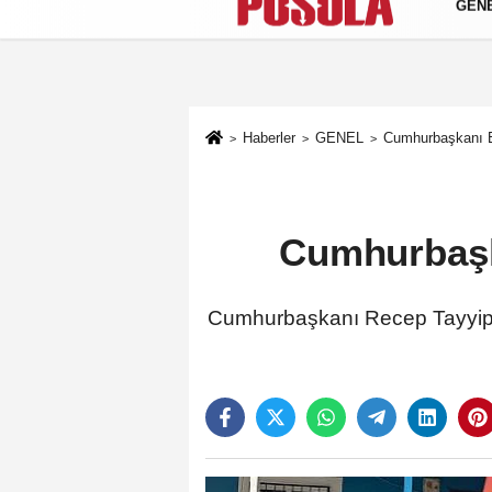
GEN
Künye
İletişim
Gizlilik Politikası
Haberler
GENEL
Cumhurbaşkanı E
Cumhurbaşk
Cumhurbaşkanı Recep Tayyip E