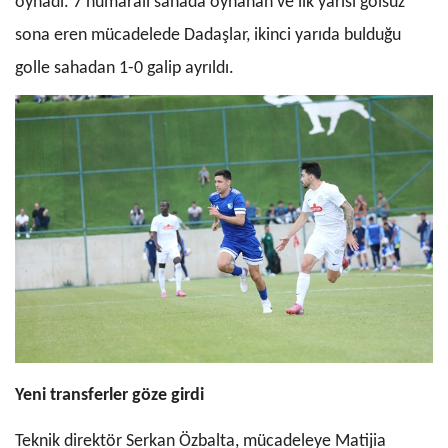
oynadı. 7 numaralı sahada oynanan ve ilk yarısı golsüz
sona eren mücadelede Dadaşlar, ikinci yarıda bulduğu
golle sahadan 1-0 galip ayrıldı.
Yeni transferler göze girdi
Teknik direktör Serkan Özbalta, mücade
leye Matijia