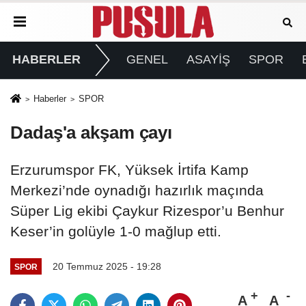
HABERLER
GENEL
ASAYİŞ
SPOR
Haberler
SPOR
Dadaş'a akşam çayı
Erzurumspor FK, Yüksek İrtifa Kamp
Merkezi’nde oynadığı hazırlık maçında
Süper Lig ekibi Çaykur Rizespor’u Benhur
Keser’in golüyle 1-0 mağlup etti.
20 Temmuz 2025 - 19:28
SPOR
A
A