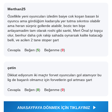
Merthan25
Özellikle yeni oyuncuları izledim baiye cok koşan basan bi
oyuncu ama gördüğüm kadarıyla yer tutma sıkıntısı olabilir
ama heran sürpriz gollerde atabilir, bozic ten bişe
anlayamadim tam olarak roshi gibi sanki, Mert Önal iyi topçu
olur, benhur daha çok rakip sahada oynarsak kalite katacağı
belli, ve acilen 2 tane stoper şart
Cevapla
Beğen (
5
)
Beğenme (
0
)
çetin
Dikkat ediyorum iki maçtır forvet oyuncuları gol atamıyor bu
lig de başarılı olmamız için forvetlerin gol artması şart
Cevapla
Beğen (
8
)
Beğenme (
0
)
ANASAYFAYA DÖNMEK İÇİN TIKLAYINIZ