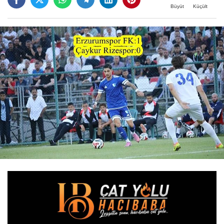
Büyüt
Küçült