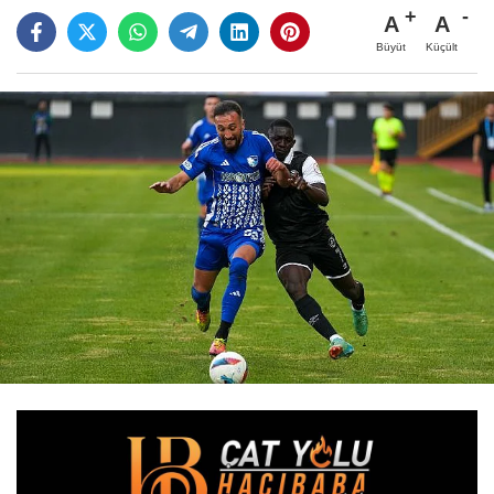
A
A
Büyüt
Küçült