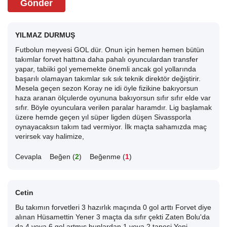
Gönder
YILMAZ DURMUŞ
Futbolun meyvesi GOL dür. Onun için hemen hemen bütün
takımlar forvet hattına daha pahalı oyunculardan transfer
yapar, tabiiki gol yememekte önemli ancak gol yollarında
başarılı olamayan takımlar sık sık teknik direktör değiştirir.
Mesela geçen sezon Koray ne idi öyle fizikine bakıyorsun
haza aranan ölçulerde oyununa bakıyorsun sıfır sıfır elde var
sıfır. Böyle oyunculara verilen paralar haramdır. Lig başlamak
üzere hemde geçen yıl süper ligden düşen Sivassporla
oynayacaksın takım tad vermiyor. İlk maçta sahamızda maç
verirsek vay halimize,
Cevapla
Beğen (
2
)
Beğenme (
1
)
Cetin
Bu takımın forvetleri 3 hazırlık maçında 0 gol arttı Forvet diye
alınan Hüsamettin Yener 3 maçta da sıfır çekti Zaten Bolu'da
da 4 veya 6 gol artmıs bunlardan 1 veya 2 tanesi Yeni