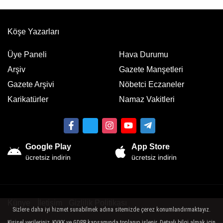
Köşe Yazarları
Üye Paneli
Hava Durumu
Arşiv
Gazete Manşetleri
Gazete Arşivi
Nöbetci Eczaneler
Karikatürler
Namaz Vakitleri
Google Play
App Store
ücretsiz indirin
ücretsiz indirin
Künye
İletişim
Gizlilik Politikası
Sizlere daha iyi hizmet sunabilmek adına sitemizde çerez konumlandırmaktayız.
Kişisel verileriniz, KVKK ve GDPR kapsamında toplanıp işlenir. Detaylı bilgi almak için
Sitemizde bulunan yazı , video, fotoğraf ve haberlerin her hakkı saklıdır.