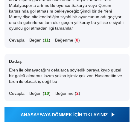
Malatyaspor a artmıs Bu oyuncu Sakarya veya Çorum
karsısında gol atmasını bekleyeceğiz Şimdi bir de Yeni
Munsy diye nitelendirdiğim siyahi bir oyuncunun adı geçiyor
onu da getirirlerse tam olur geçen yıl koray bu yıl ise o siyahi
oyuncu gol atmadan ligi tamamlar
Cevapla
Beğen (
11
)
Beğenme (
0
)
Dadaş
Eren ile olmayacağını defalarca söyledik paraya kıyıp güzel
bir golcü almamız lazım yoksa işimiz çok zor. Husamettin ve
Eren ile olacak iş değil bu
Cevapla
Beğen (
10
)
Beğenme (
2
)
ANASAYFAYA DÖNMEK İÇİN TIKLAYINIZ