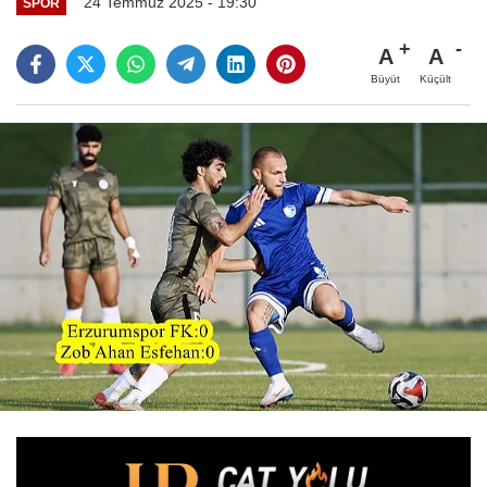
24 Temmuz 2025 - 19:30
SPOR
A
A
Büyüt
Küçült