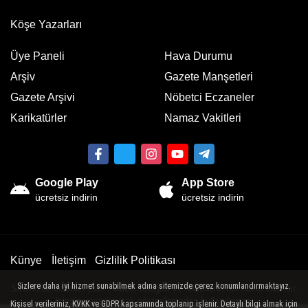
Köşe Yazarları
Üye Paneli
Hava Durumu
Arşiv
Gazete Manşetleri
Gazete Arşivi
Nöbetci Eczaneler
Karikatürler
Namaz Vakitleri
Google Play
App Store
ücretsiz indirin
ücretsiz indirin
Künye
İletişim
Gizlilik Politikası
Sizlere daha iyi hizmet sunabilmek adına sitemizde çerez konumlandırmaktayız.
Sitemizde bulunan yazı , video, fotoğraf ve haberlerin her hakkı saklıdır.
İzinsiz veya kaynak gösterilemeden kullanılamaz.
Kişisel verileriniz, KVKK ve GDPR kapsamında toplanıp işlenir. Detaylı bilgi almak için