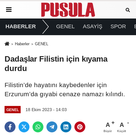
HABERLER
GENEL
ASAYİŞ
SPOR
Haberler
GENEL
Dadaşlar Filistin için kıyama
durdu
Filistin’de hayatını kaybedenler için
Erzurum’da gıyabi cenaze namazı kılındı.
18 Ekim 2023 - 14:03
GENEL
A
A
Büyüt
Küçült