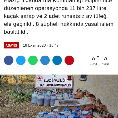
Elazığ İl Jandarma Komutanlığı ekiplerince
düzenlenen operasyonda 11 bin 237 litre
kaçak şarap ve 2 adet ruhsatsız av tüfeği
ele geçirildi. 8 şüpheli hakkında yasal işlem
başlatıldı.
18 Ekim 2023 - 13:47
ASAYİŞ
A
A
Büyüt
Küçült