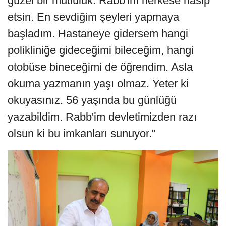
güzel bir mutluluk. Rabb'im herkese nasip
etsin. En sevdiğim şeyleri yapmaya
başladım. Hastaneye gidersem hangi
polikliniğe gideceğimi bileceğim, hangi
otobüse bineceğimi de öğrendim. Asla
okuma yazmanın yaşı olmaz. Yeter ki
okuyasınız. 56 yaşında bu günlüğü
yazabildim. Rabb'im devletimizden razı
olsun ki bu imkanları sunuyor."