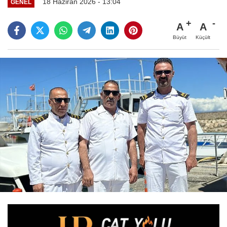
18 Haziran 2026 - 13:04
GENEL
A
A
Büyüt
Küçült