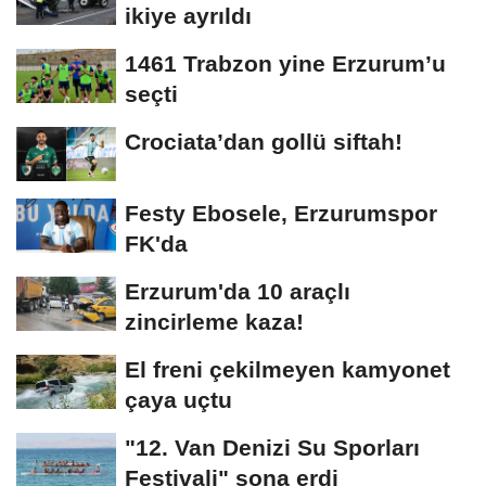
ikiye ayrıldı
1461 Trabzon yine Erzurum’u
seçti
Crociata’dan gollü siftah!
Festy Ebosele, Erzurumspor
FK'da
Erzurum'da 10 araçlı
zincirleme kaza!
El freni çekilmeyen kamyonet
çaya uçtu
"12. Van Denizi Su Sporları
Festivali" sona erdi