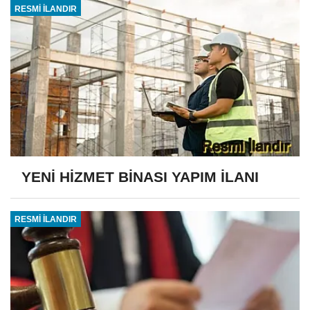
RESMİ İLANDIR
YENİ HİZMET BİNASI YAPIM İLANI
RESMİ İLANDIR