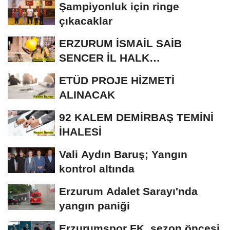
Şampiyonluk için ringe
çıkacaklar
ERZURUM İSMAİL SAİB
SENCER İL HALK
KÜTÜPHANESİ BAKIM VE
ETÜD PROJE HİZMETİ
ONARIM...
ALINACAK
92 KALEM DEMİRBAŞ TEMİNİ
İHALESİ
Vali Aydın Baruş; Yangın
kontrol altında
Erzurum Adalet Sarayı'nda
yangın paniği
Erzurumspor FK, sezon öncesi