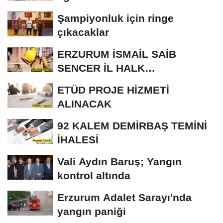
Şampiyonluk için ringe
çıkacaklar
ERZURUM İSMAİL SAİB
SENCER İL HALK
KÜTÜPHANESİ BAKIM VE
ETÜD PROJE HİZMETİ
ONARIM...
ALINACAK
92 KALEM DEMİRBAŞ TEMİNİ
İHALESİ
Vali Aydın Baruş; Yangın
kontrol altında
Erzurum Adalet Sarayı'nda
yangın paniği