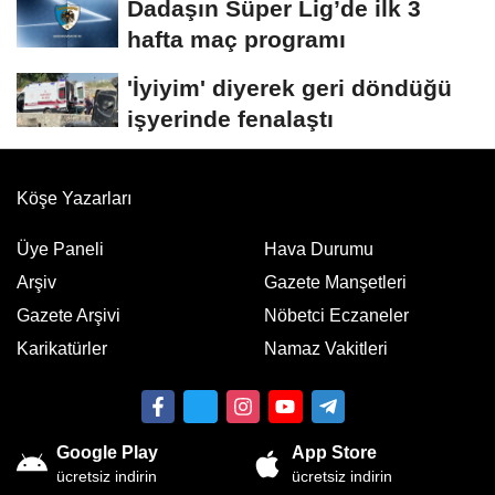
Dadaşın Süper Lig’de ilk 3
hafta maç programı
'İyiyim' diyerek geri döndüğü
işyerinde fenalaştı
Köşe Yazarları
Üye Paneli
Hava Durumu
Arşiv
Gazete Manşetleri
Gazete Arşivi
Nöbetci Eczaneler
Karikatürler
Namaz Vakitleri
Google Play
App Store
ücretsiz indirin
ücretsiz indirin