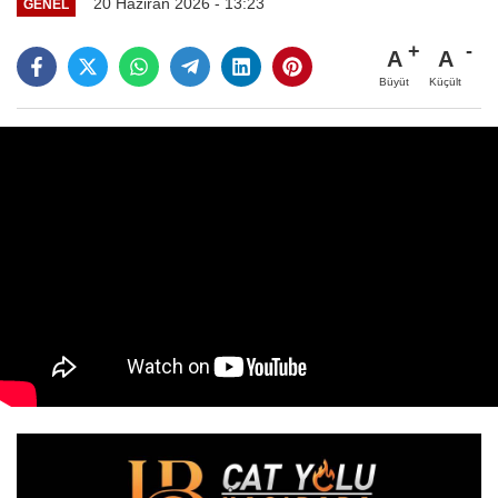
20 Haziran 2026 - 13:23
GENEL
A
A
Büyüt
Küçült