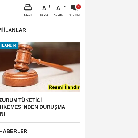
A
A
Büyüt
Küçült
Yazdır
Yorumlar
İ İLANLAR
 İLANDIR
ZURUM TÜKETİCİ
HKEMESİ'NDEN DURUŞMA
NI
 HABERLER