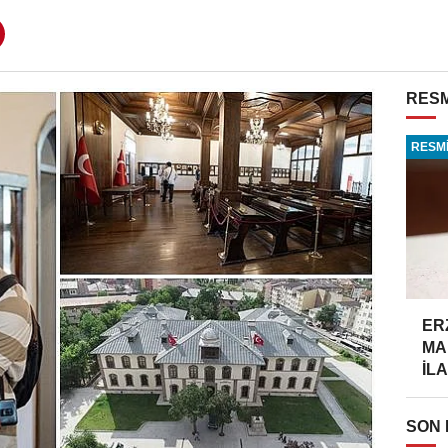
RESM
RESMİ
ER
MA
İLA
SON