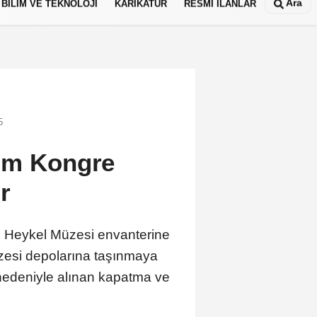
Ara
BİLİM VE TEKNOLOJİ
KARİKATÜR
RESMİ İLANLAR
5
rum Kongre
r
e Heykel Müzesi envanterine
üzesi depolarına taşınmaya
nedeniyle alınan kapatma ve