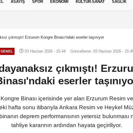
EL
ASAYİŞ
SPOR
EKONOMİ
KÜLTÜR-SANAT
SAĞLIK
6 AĞUSTOS 2026, PERŞEMBE
ız çıkmıştı! Erzurum Kongre Binası'ndaki eserler taşınıyor
03 Haziran 2026 - 15:44
Güncelleme: 03 Haziran 2026 - 15:4
GENEL
ayanaksız çıkmıştı! Erzu
Binası'ndaki eserler taşınıyo
m Kongre Binası içerisinde yer alan Erzurum Resim v
eki hafta sonu itibarıyla Ankara Resim ve Heykel M
 binanın deprem performansının yetersiz bulunması 
tahliye kararının ardından hayata geçiriliyor.