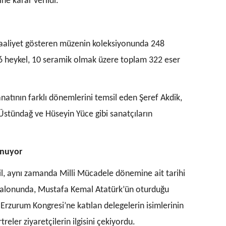
ne karar verildi.
aaliyet gösteren müzenin koleksiyonunda 248
, 6 heykel, 10 seramik olmak üzere toplam 322 eser
natının farklı dönemlerini temsil eden Şeref Akdik,
 Üstündağ ve Hüseyin Yüce gibi sanatçıların
unuyor
il, aynı zamanda Milli Mücadele dönemine ait tarihi
 Salonunda, Mustafa Kemal Atatürk’ün oturduğu
Erzurum Kongresi’ne katılan delegelerin isimlerinin
reler ziyaretçilerin ilgisini çekiyordu.