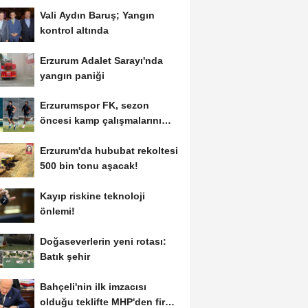
Vali Aydın Baruş; Yangın
kontrol altında
Erzurum Adalet Sarayı'nda
yangın paniği
Erzurumspor FK, sezon
öncesi kamp çalışmalarını
tamamladı
Erzurum'da hububat rekoltesi
500 bin tonu aşacak!
Kayıp riskine teknoloji
önlemi!
Doğaseverlerin yeni rotası:
Batık şehir
Bahçeli'nin ilk imzacısı
olduğu teklifte MHP'den fire