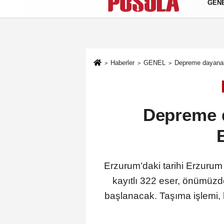
GEN
Künye
İletişim
Gizlilik Politikası
Haberler
GENEL
Depreme dayanaks
Depreme d
Erzurum’daki tarihi Erzuru
kayıtlı 322 eser, önümüzd
başlanacak. Taşıma işlemi,