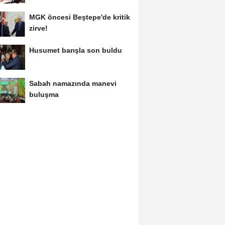
var!
MGK öncesi Beştepe'de kritik
zirve!
Husumet barışla son buldu
Sabah namazında manevi
buluşma