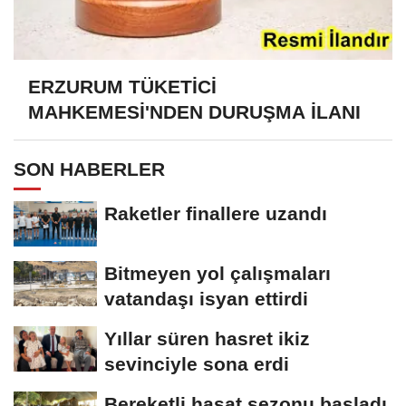
ERZURUM TÜKETİCİ
MAHKEMESİ'NDEN DURUŞMA İLANI
SON HABERLER
Raketler finallere uzandı
Bitmeyen yol çalışmaları
vatandaşı isyan ettirdi
Yıllar süren hasret ikiz
sevinciyle sona erdi
Bereketli hasat sezonu başladı