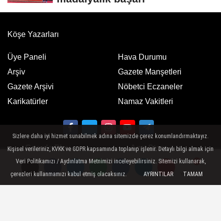
Köşe Yazarları
Üye Paneli
Hava Durumu
Arşiv
Gazete Manşetleri
Gazete Arşivi
Nöbetci Eczaneler
Karikatürler
Namaz Vakitleri
Sizlere daha iyi hizmet sunabilmek adına sitemizde çerez konumlandırmaktayız.
Google Play
App Store
Kişisel verileriniz, KVKK ve GDPR kapsamında toplanıp işlenir. Detaylı bilgi almak için
ücretsiz indirin
ücretsiz indirin
Veri Politikamızı / Aydınlatma Metnimizi inceleyebilirsiniz. Sitemizi kullanarak,
çerezleri kullanmamızı kabul etmiş olacaksınız.
AYRINTILAR
TAMAM
Yorumlar
Yorumlar
Künye
İletişim
Gizlilik Politikası