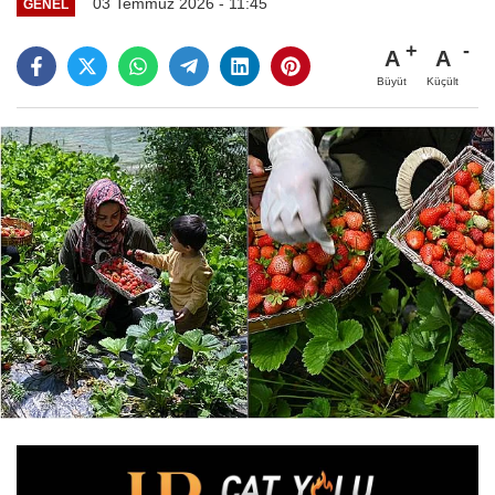
03 Temmuz 2026 - 11:45
GENEL
A
A
Büyüt
Küçült