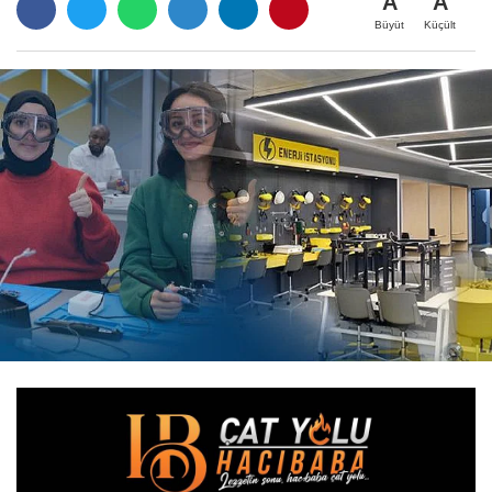
A
A
Büyüt
Küçült