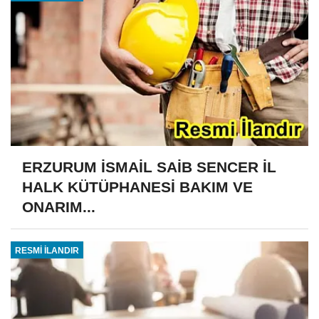
ERZURUM İSMAİL SAİB SENCER İL
HALK KÜTÜPHANESİ BAKIM VE
ONARIM...
RESMİ İLANDIR