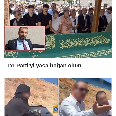
İYİ Parti'yi yasa boğan ölüm