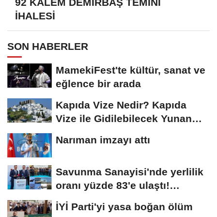
92 KALEM DEMİRBAŞ TEMİNİ
İHALESİ
SON HABERLER
MamekiFest'te kültür, sanat ve
eğlence bir arada
Kapıda Vize Nedir? Kapıda
Vize ile Gidilebilecek Yunan
Adaları
Narıman imzayı attı
Savunma Sanayisi'nde yerlilik
oranı yüzde 83'e ulaştı!
Erzurum da...
İYİ Parti'yi yasa boğan ölüm