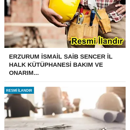
ERZURUM İSMAİL SAİB SENCER İL
HALK KÜTÜPHANESİ BAKIM VE
ONARIM...
RESMİ İLANDIR