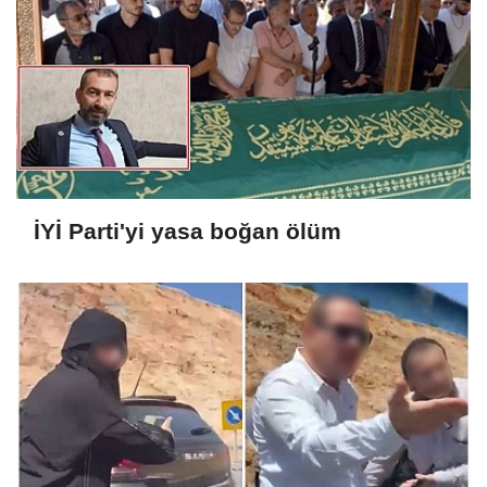
İYİ Parti'yi yasa boğan ölüm