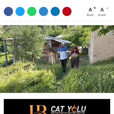
A
A
Büyüt
Küçült