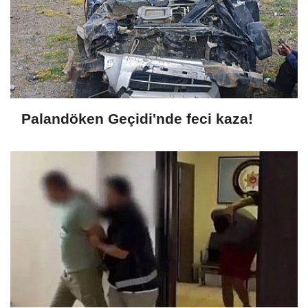
Palandöken Geçidi'nde feci kaza!