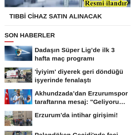
TIBBİ CİHAZ SATIN ALINACAK
SON HABERLER
Dadaşın Süper Lig’de ilk 3
hafta maç programı
'İyiyim' diyerek geri döndüğü
işyerinde fenalaştı
Akhundzada’dan Erzurumspor
taraftarına mesaj: "Geliyorum
Dadaşlar!"...
Erzurum'da intihar girişimi!
Palandöken Geçidi'nde feci