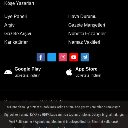
Köşe Yazarları
Üye Paneli
Hava Durumu
Arşiv
Gazete Manşetleri
Gazete Arşivi
Nöbetci Eczaneler
Karikatürler
Namaz Vakitleri
Google Play
App Store
ücretsiz indirin
ücretsiz indirin
Künye
İletişim
Gizlilik Politikası
Sizlere daha iyi hizmet sunabilmek adına sitemizde çerez konumlandırmaktayız.
Sitemizde bulunan yazı , video, fotoğraf ve haberlerin her hakkı saklıdır.
Kişisel verileriniz, KVKK ve GDPR kapsamında toplanıp işlenir. Detaylı bilgi almak için
İzinsiz veya kaynak gösterilemeden kullanılamaz.
Veri Politikamızı / Aydınlatma Metnimizi inceleyebilirsiniz. Sitemizi kullanarak,