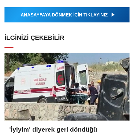
ANASAYFAYA DÖNMEK İÇİN TIKLAYINIZ
İLGINIZI ÇEKEBILIR
'İyiyim' diyerek geri döndüğü