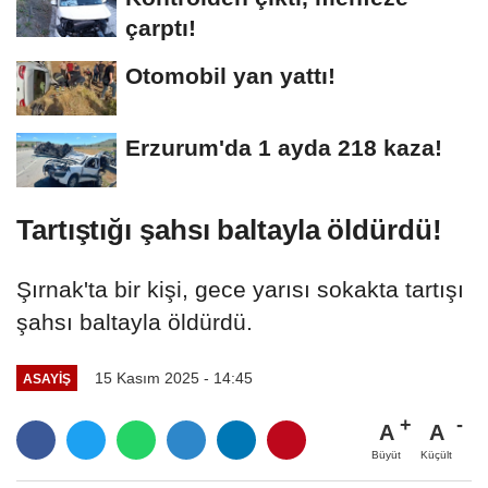
çarptı!
Otomobil yan yattı!
Erzurum'da 1 ayda 218 kaza!
Tartıştığı şahsı baltayla öldürdü!
Şırnak'ta bir kişi, gece yarısı sokakta tartışı
şahsı baltayla öldürdü.
15 Kasım 2025 - 14:45
ASAYİŞ
A
A
Büyüt
Küçült