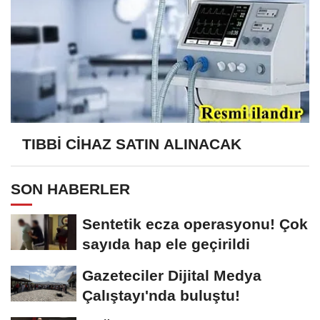
TIBBİ CİHAZ SATIN ALINACAK
SON HABERLER
Sentetik ecza operasyonu! Çok
sayıda hap ele geçirildi
Gazeteciler Dijital Medya
Çalıştayı'nda buluştu!