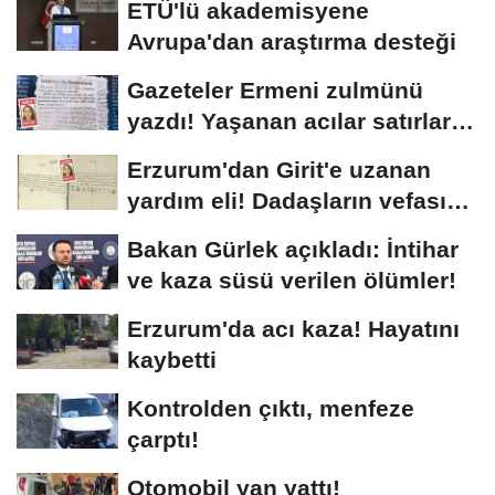
ETÜ'lü akademisyene
Avrupa'dan araştırma desteği
Gazeteler Ermeni zulmünü
yazdı! Yaşanan acılar satırlara
böyle...
Erzurum'dan Girit'e uzanan
yardım eli! Dadaşların vefası
arşivlerden...
Bakan Gürlek açıkladı: İntihar
ve kaza süsü verilen ölümler!
Erzurum'da acı kaza! Hayatını
kaybetti
Kontrolden çıktı, menfeze
çarptı!
Otomobil yan yattı!