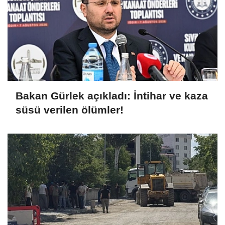
Bakan Gürlek açıkladı: İntihar ve kaza
süsü verilen ölümler!