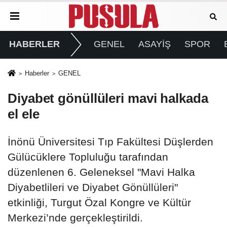
HABERLER
GENEL
ASAYİŞ
SPOR
Haberler
GENEL
Diyabet gönüllüleri mavi halkada
el ele
İnönü Üniversitesi Tıp Fakültesi Düşlerden
Gülücüklere Topluluğu tarafından
düzenlenen 6. Geleneksel "Mavi Halka
Diyabetlileri ve Diyabet Gönüllüleri"
etkinliği, Turgut Özal Kongre ve Kültür
Merkezi’nde gerçekleştirildi.