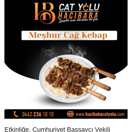
Etkinliğe, Cumhuriyet Başsavcı Vekili