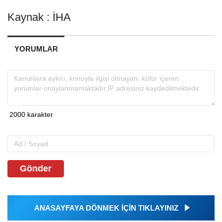
Kaynak : İHA
YORUMLAR
Gönder
ANASAYFAYA DÖNMEK İÇİN TIKLAYINIZ