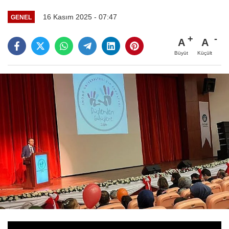
16 Kasım 2025 - 07:47
GENEL
A
A
Büyüt
Küçült