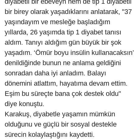
diyabetli bir ebeveyn hem de tip 1 diyabetli
bir birey olarak yaşadıklarını anlatarak, "37
yaşındayım ve mesleğe başladığım
yıllarda, 26 yaşımda tip 1 diyabet tanısı
aldım. Tanıyı aldığım gün büyük bir şok
yaşadım. ‘Ömür boyu insülin kullanacaksın’
denildiğinde bunun ne anlama geldiğini
sonradan daha iyi anladım. Balayı
dönemini atlattım, hayatıma devam ettim.
Eşim bu süreçte bana çok destek oldu"
diye konuştu.
Karakuş, diyabetle yaşamın mümkün
olduğunu ve güçlü bir sosyal destekle
sürecin kolaylaştığını kaydetti.