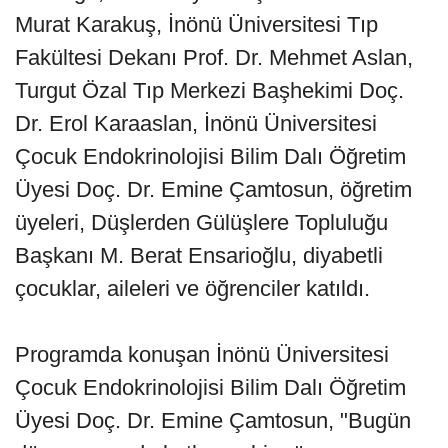
Murat Karakuş, İnönü Üniversitesi Tıp
Fakültesi Dekanı Prof. Dr. Mehmet Aslan,
Turgut Özal Tıp Merkezi Başhekimi Doç.
Dr. Erol Karaaslan, İnönü Üniversitesi
Çocuk Endokrinolojisi Bilim Dalı Öğretim
Üyesi Doç. Dr. Emine Çamtosun, öğretim
üyeleri, Düşlerden Gülüşlere Topluluğu
Başkanı M. Berat Ensarioğlu, diyabetli
çocuklar, aileleri ve öğrenciler katıldı.
Programda konuşan İnönü Üniversitesi
Çocuk Endokrinolojisi Bilim Dalı Öğretim
Üyesi Doç. Dr. Emine Çamtosun, "Bugün