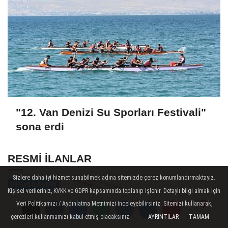
"12. Van Denizi Su Sporları Festivali"
sona erdi
RESMİ İLANLAR
Sizlere daha iyi hizmet sunabilmek adına sitemizde çerez konumlandırmaktayız.
RESMİ İLANDIR
Kişisel verileriniz, KVKK ve GDPR kapsamında toplanıp işlenir. Detaylı bilgi almak için
Veri Politikamızı / Aydınlatma Metnimizi inceleyebilirsiniz. Sitemizi kullanarak,
çerezleri kullanmamızı kabul etmiş olacaksınız.
AYRINTILAR
TAMAM
Yorumlar
Yorumlar