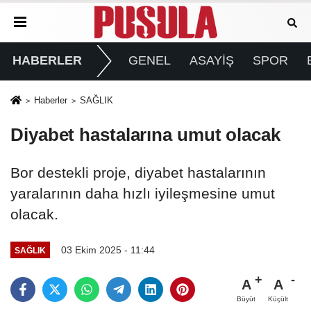
HABERLER
GENEL
ASAYİŞ
SPOR
Haberler
SAĞLIK
Diyabet hastalarına umut olacak
Bor destekli proje, diyabet hastalarının
yaralarının daha hızlı iyileşmesine umut
olacak.
03 Ekim 2025 - 11:44
SAĞLIK
A
A
Büyüt
Küçült