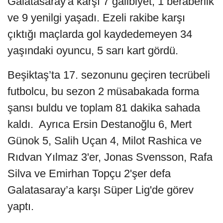
Galatasaray'a karşı 7 galibiyet, 1 beraberlik
ve 9 yenilgi yaşadı. Ezeli rakibe karşı
çıktığı maçlarda gol kaydedemeyen 34
yaşındaki oyuncu, 5 sarı kart gördü.
Beşiktaş’ta 17. sezonunu geçiren tecrübeli
futbolcu, bu sezon 2 müsabakada forma
şansı buldu ve toplam 81 dakika sahada
kaldı. Ayrıca Ersin Destanoğlu 6, Mert
Günok 5, Salih Uçan 4, Milot Rashica ve
Rıdvan Yılmaz 3'er, Jonas Svensson, Rafa
Silva ve Emirhan Topçu 2'şer defa
Galatasaray’a karşı Süper Lig'de görev
yaptı.