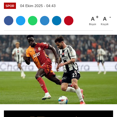
04 Ekim 2025 - 04:43
SPOR
A
A
Büyüt
Küçült