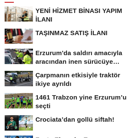
YENİ HİZMET BİNASI YAPIM
İLANI
TAŞINMAZ SATIŞ İLANI
Erzurum'da saldırı amacıyla
aracından inen sürücüye
bedeli ağır...
Çarpmanın etkisiyle traktör
ikiye ayrıldı
1461 Trabzon yine Erzurum’u
seçti
Crociata’dan gollü siftah!