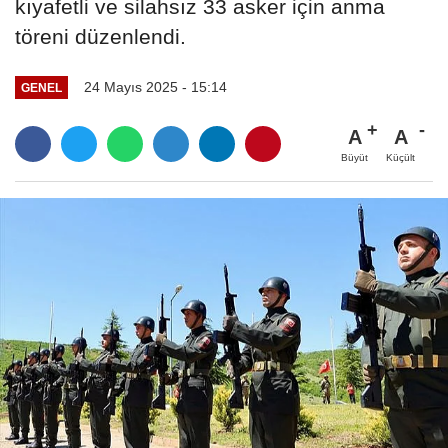
kıyafetli ve silahsız 33 asker için anma
töreni düzenlendi.
24 Mayıs 2025 - 15:14
GENEL
A
A
Büyüt
Küçült