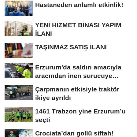
Hastaneden anlamlı etkinlik!
YENİ HİZMET BİNASI YAPIM
İLANI
TAŞINMAZ SATIŞ İLANI
Erzurum'da saldırı amacıyla
aracından inen sürücüye
bedeli ağır...
Çarpmanın etkisiyle traktör
ikiye ayrıldı
1461 Trabzon yine Erzurum’u
seçti
Crociata’dan gollü siftah!