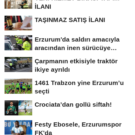
İLANI
TAŞINMAZ SATIŞ İLANI
Erzurum'da saldırı amacıyla
aracından inen sürücüye
bedeli ağır...
Çarpmanın etkisiyle traktör
ikiye ayrıldı
1461 Trabzon yine Erzurum’u
seçti
Crociata’dan gollü siftah!
Festy Ebosele, Erzurumspor
FK'da