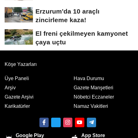
Erzurum'da 10 araçlı
zincirleme kaza!
El freni çekilmeyen kamyonet
çaya uçtu
Köşe Yazarları
Üye Paneli
Hava Durumu
Arşiv
Gazete Manşetleri
Gazete Arşivi
Nöbetci Eczaneler
Karikatürler
Namaz Vakitleri
Google Play
App Store