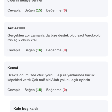
diğerini hediye verirler
Cevapla
Beğen (
15
)
Beğenme (
0
)
Arif AYDIN
Gerçekten zor zamanlarda bize destek oldu,saol Varol.yolun
izin açık olsun kral.
Cevapla
Beğen (
16
)
Beğenme (
0
)
Kemal
Uçakta önümüzde oturuyordu . eşi ile yanlarında küçük
köpekleri vardı Çok naif biri Allah yolunu açık eylesin
Cevapla
Beğen (
15
)
Beğenme (
0
)
Kale boş kaldı