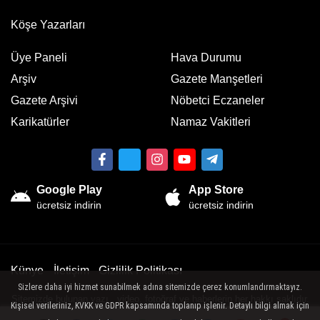
Köşe Yazarları
Üye Paneli
Hava Durumu
Arşiv
Gazete Manşetleri
Gazete Arşivi
Nöbetci Eczaneler
Karikatürler
Namaz Vakitleri
Google Play
App Store
ücretsiz indirin
ücretsiz indirin
Künye
İletişim
Gizlilik Politikası
Sizlere daha iyi hizmet sunabilmek adına sitemizde çerez konumlandırmaktayız.
Sitemizde bulunan yazı , video, fotoğraf ve haberlerin her hakkı saklıdır.
Kişisel verileriniz, KVKK ve GDPR kapsamında toplanıp işlenir. Detaylı bilgi almak için
İzinsiz veya kaynak gösterilemeden kullanılamaz.