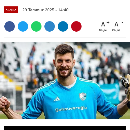
29 Temmuz 2025 - 14:40
SPOR
A
A
Büyüt
Küçült