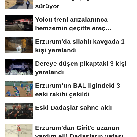
sürüyor
Yolcu treni arızalanınca
hemzemin geçitte araç
kuyruğu oluştu
Erzurum'da silahlı kavgada 1
kişi yaralandı
Dereye düşen pikaptaki 3 kişi
yaralandı
Erzurum’un BAL ligindeki 3
eski rakibi çekildi
Eski Dadaşlar sahne aldı
Erzurum'dan Girit'e uzanan
yardım eli! Dadaşların vefası