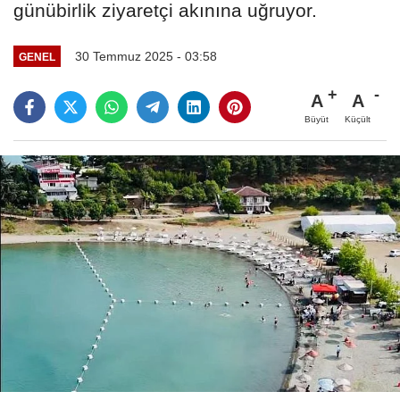
günübirlik ziyaretçi akınına uğruyor.
30 Temmuz 2025 - 03:58
GENEL
A
A
Büyüt
Küçült