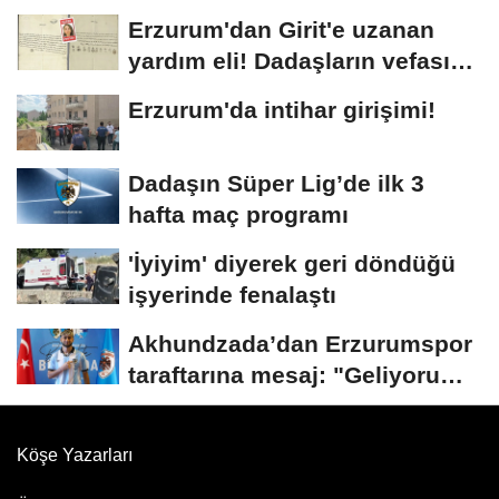
Erzurum'dan Girit'e uzanan
yardım eli! Dadaşların vefası
arşivlerden...
Erzurum'da intihar girişimi!
Dadaşın Süper Lig’de ilk 3
hafta maç programı
'İyiyim' diyerek geri döndüğü
işyerinde fenalaştı
Akhundzada’dan Erzurumspor
taraftarına mesaj: "Geliyorum
Dadaşlar!"...
Köşe Yazarları