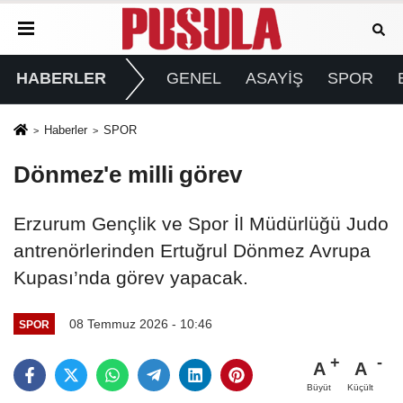
HABERLER
GENEL
ASAYİŞ
SPOR
Haberler
SPOR
Dönmez'e milli görev
Erzurum Gençlik ve Spor İl Müdürlüğü Judo
antrenörlerinden Ertuğrul Dönmez Avrupa
Kupası’nda görev yapacak.
08 Temmuz 2026 - 10:46
SPOR
A
A
Büyüt
Küçült