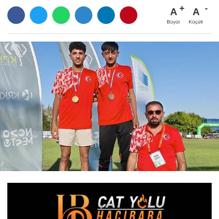
A
A
Büyüt
Küçült