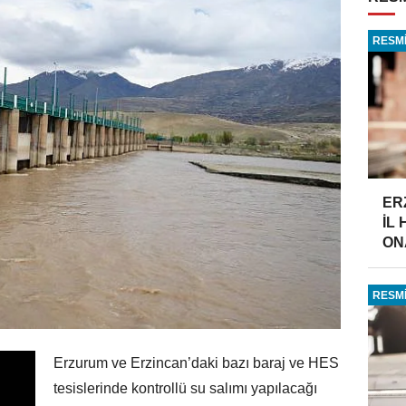
RESMİ
ER
İL
ONA
RESMİ
Erzurum ve Erzincan’daki bazı baraj ve HES
tesislerinde kontrollü su salımı yapılacağı