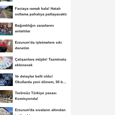
"dijital...
Faciaya ramak kala! Hatalı
sollama pahalıya patlayacaktı
Bağımlılığın zararlarını
anlattılar
Erzurum’da işletmelere sıkı
denetim
Çalışanlara müjde! Tazminata
eklenecek
Ve detaylar belli oldu!
Okullarda yeni dönem, 30 bin
kişi işe alınacak...
Terörsüz Türkiye yasası
Komisyonda!
Erzurum'da sıvaların altından