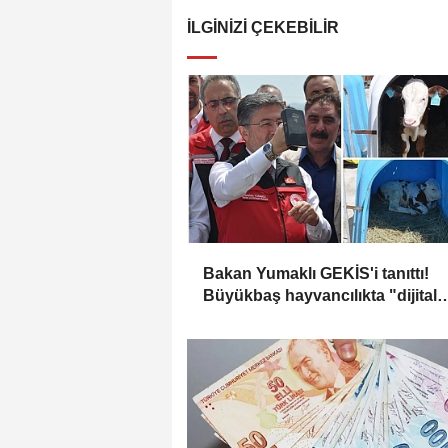
İLGINIZI ÇEKEBILIR
Bakan Yumaklı GEKİS'i tanıttı!
Büyükbaş hayvancılıkta "dijital
kimlik" dönemi başladı