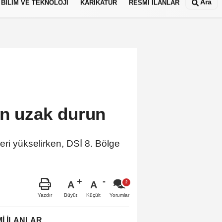
Ara
BİLİM VE TEKNOLOJİ
KARİKATÜR
RESMİ İLANLAR
an uzak durun
leri yükselirken, DSİ 8. Bölge
A
A
Büyüt
Küçült
Yazdır
Yorumlar
İ İLANLAR