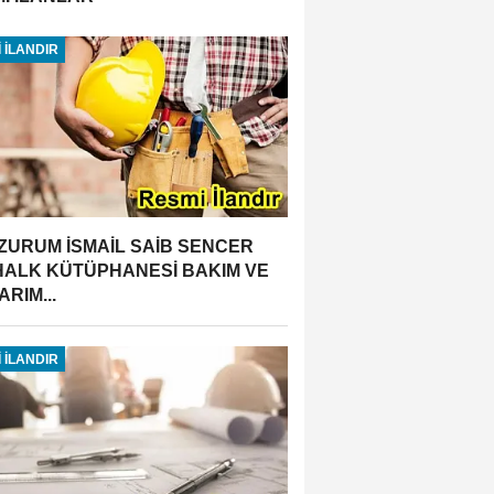
 İLANDIR
ZURUM İSMAİL SAİB SENCER
 HALK KÜTÜPHANESİ BAKIM VE
RIM...
 İLANDIR