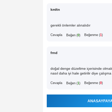
kmltn
gerekli önlemler alınalıdır
Cevapla
Beğenme (
1
)
Beğen (
0
)
frnd
doğal denge düzeltme içerisinde olma
nasıl daha iyi hale getirilir diye çalışma
Cevapla
Beğenme (
0
)
Beğen (
1
)
ANASAYFAYA 