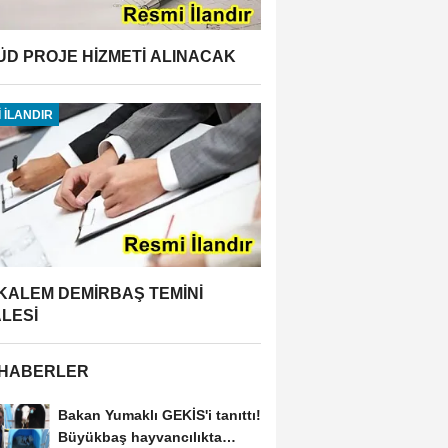
ÜD PROJE HİZMETİ ALINACAK
 İLANDIR
 KALEM DEMİRBAŞ TEMİNİ
ALESİ
 HABERLER
Bakan Yumaklı GEKİS'i tanıttı!
Büyükbaş hayvancılıkta