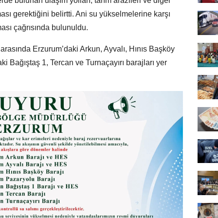
rde bulunan ulaşım yolları, tarım arazileri ve diğer
sı gerektiğini belirtti. Ani su yükselmelerine karşı
lması çağrısında bulunuldu.
r arasında Erzurum’daki Arkun, Ayvalı, Hınıs Başköy
ki Bağıştaş 1, Tercan ve Turnaçayırı barajları yer