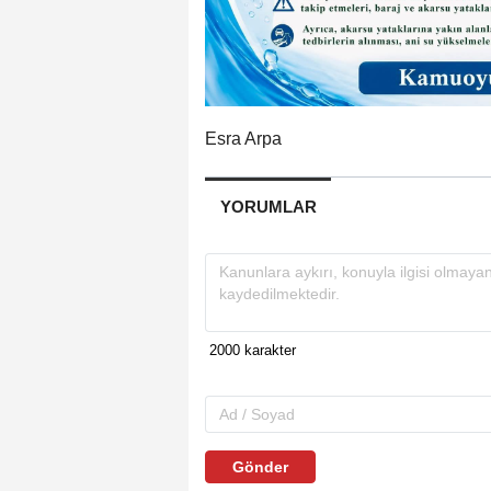
Esra Arpa
YORUMLAR
Gönder