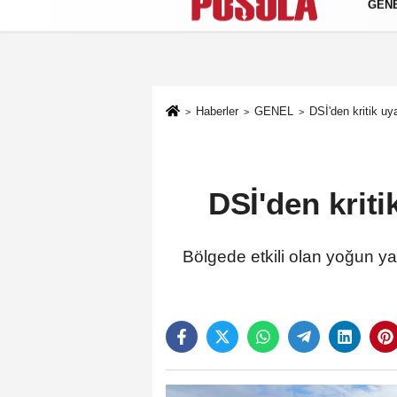
GEN
Künye
İletişim
Gizlilik Politikası
Haberler
GENEL
DSİ'den kritik uy
DSİ'den krit
Bölgede etkili olan yoğun yağ