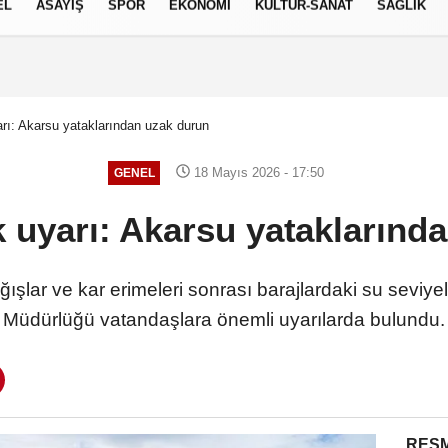
EL
ASAYİŞ
SPOR
EKONOMİ
KÜLTÜR-SANAT
SAĞLIK
7 AĞUSTOS 2026, CUMA
arı: Akarsu yataklarından uzak durun
18 Mayıs 2026 - 17:50
GENEL
ik uyarı: Akarsu yataklarınd
ışlar ve kar erimeleri sonrası barajlardaki su seviye
Müdürlüğü vatandaşlara önemli uyarılarda bulundu.
RESM