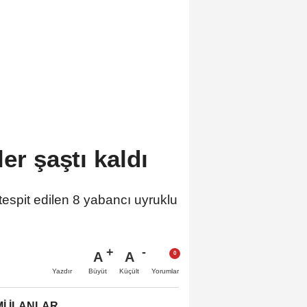
er şaştı kaldı
tespit edilen 8 yabancı uyruklu
A
A
Büyüt
Küçült
Yazdır
Yorumlar
İ İLANLAR