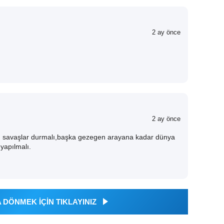
2 ay önce
2 ay önce
lı savaşlar durmalı,başka gezegen arayana kadar dünya
 yapılmalı.
DÖNMEK İÇİN TIKLAYINIZ