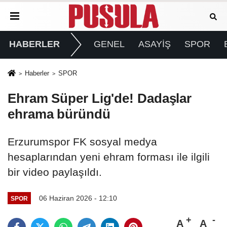
HABERLER
GENEL
ASAYİŞ
SPOR
Haberler
SPOR
Ehram Süper Lig'de! Dadaşlar
ehrama büründü
Erzurumspor FK sosyal medya
hesaplarından yeni ehram forması ile ilgili
bir video paylaşıldı.
06 Haziran 2026 - 12:10
SPOR
A
A