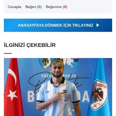
Cevapla
Beğen (
0
)
Beğenme (
0
)
ANASAYFAYA DÖNMEK İÇİN TIKLAYINIZ
İLGINIZI ÇEKEBILIR