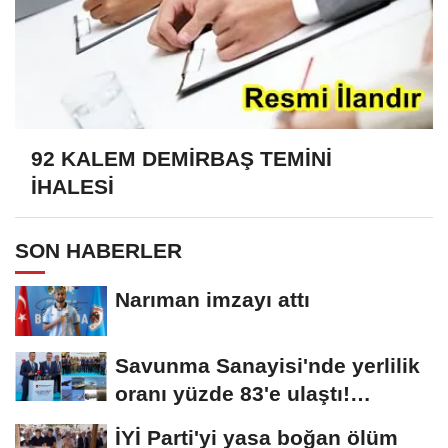
92 KALEM DEMİRBAŞ TEMİNİ
İHALESİ
SON HABERLER
Narıman imzayı attı
Savunma Sanayisi'nde yerlilik
oranı yüzde 83'e ulaştı!
Erzurum da...
İYİ Parti'yi yasa boğan ölüm