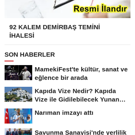
92 KALEM DEMİRBAŞ TEMİNİ
İHALESİ
SON HABERLER
MamekiFest'te kültür, sanat ve
eğlence bir arada
Kapıda Vize Nedir? Kapıda
Vize ile Gidilebilecek Yunan
Adaları
Narıman imzayı attı
Savunma Sanayisi'nde yerlilik