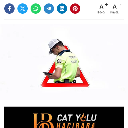
A
A
Büyüt
Küçült