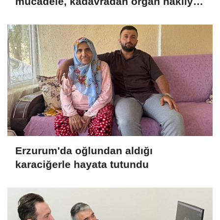
mücadele, kadavradan organ nakliyle
sona erdi
Erzurum'da oğlundan aldığı
karaciğerle hayata tutundu