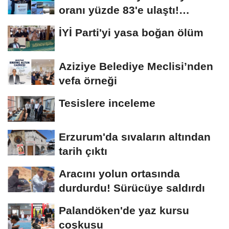
oranı yüzde 83'e ulaştı!
Erzurum da...
İYİ Parti'yi yasa boğan ölüm
Aziziye Belediye Meclisi’nden
vefa örneği
Tesislere inceleme
Erzurum'da sıvaların altından
tarih çıktı
Aracını yolun ortasında
durdurdu! Sürücüye saldırdı
Palandöken'de yaz kursu
coşkusu