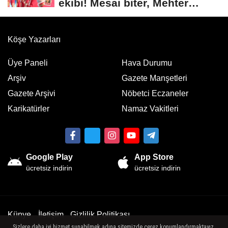
ekibi! Mesai biter, Mehter
başlar
Köşe Yazarları
Üye Paneli
Hava Durumu
Arşiv
Gazete Manşetleri
Gazete Arşivi
Nöbetci Eczaneler
Karikatürler
Namaz Vakitleri
Google Play
App Store
ücretsiz indirin
ücretsiz indirin
Künye
İletişim
Gizlilik Politikası
Sizlere daha iyi hizmet sunabilmek adına sitemizde çerez konumlandırmaktayız.