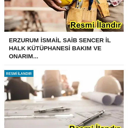
ERZURUM İSMAİL SAİB SENCER İL
HALK KÜTÜPHANESİ BAKIM VE
ONARIM...
RESMİ İLANDIR