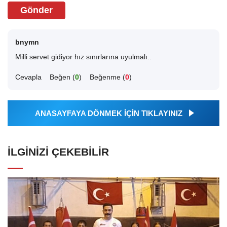
Gönder
bnymn
Milli servet gidiyor hız sınırlarına uyulmalı..
Cevapla
Beğen (
0
)
Beğenme (
0
)
ANASAYFAYA DÖNMEK İÇİN TIKLAYINIZ
İLGINIZI ÇEKEBILIR