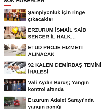
SON HABERLER
Şampiyonluk için ringe
çıkacaklar
ERZURUM İSMAİL SAİB
SENCER İL HALK
KÜTÜPHANESİ BAKIM VE
ETÜD PROJE HİZMETİ
ONARIM...
ALINACAK
92 KALEM DEMİRBAŞ TEMİNİ
İHALESİ
Vali Aydın Baruş; Yangın
kontrol altında
Erzurum Adalet Sarayı'nda
yangın paniği