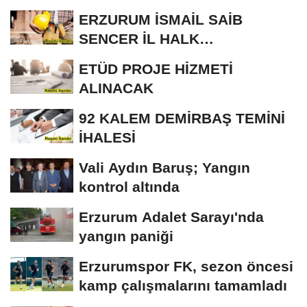
ERZURUM İSMAİL SAİB
SENCER İL HALK
KÜTÜPHANESİ BAKIM VE
ETÜD PROJE HİZMETİ
ONARIM...
ALINACAK
92 KALEM DEMİRBAŞ TEMİNİ
İHALESİ
Vali Aydın Baruş; Yangın
kontrol altında
Erzurum Adalet Sarayı'nda
yangın paniği
Erzurumspor FK, sezon öncesi
kamp çalışmalarını tamamladı