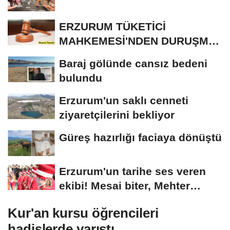
ERZURUM TÜKETİCİ
MAHKEMESİ'NDEN DURUŞMA
İLANI
Baraj gölünde cansız bedeni
bulundu
Erzurum'un saklı cenneti
ziyaretçilerini bekliyor
Güreş hazırlığı faciaya dönüştü
Erzurum'un tarihe ses veren
ekibi! Mesai biter, Mehter
başlar
Kur'an kursu öğrencileri
hadislerde yarıştı