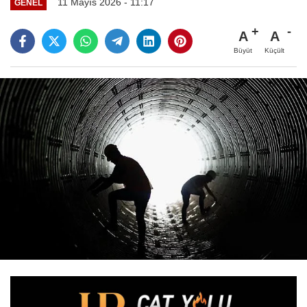
11 Mayıs 2026 - 11:17
GENEL
A
A
Büyüt
Küçült