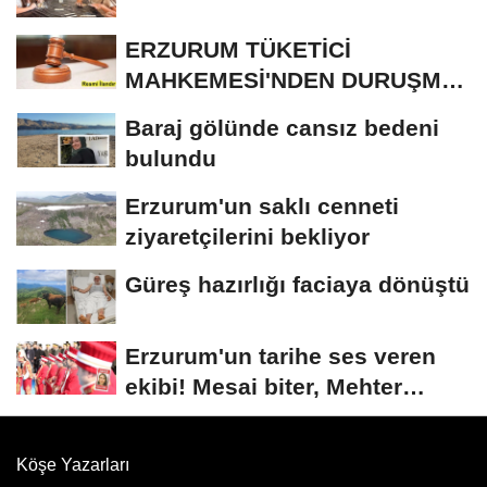
ERZURUM TÜKETİCİ
MAHKEMESİ'NDEN DURUŞMA
İLANI
Baraj gölünde cansız bedeni
bulundu
Erzurum'un saklı cenneti
ziyaretçilerini bekliyor
Güreş hazırlığı faciaya dönüştü
Erzurum'un tarihe ses veren
ekibi! Mesai biter, Mehter
başlar
Köşe Yazarları