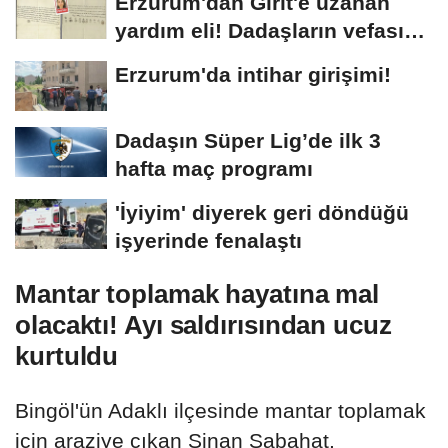
Erzurum'dan Girit'e uzanan
yardım eli! Dadaşların vefası
arşivlerden...
Erzurum'da intihar girişimi!
Dadaşın Süper Lig’de ilk 3
hafta maç programı
'İyiyim' diyerek geri döndüğü
işyerinde fenalaştı
Mantar toplamak hayatına mal
olacaktı! Ayı saldırısından ucuz
kurtuldu
Bingöl'ün Adaklı ilçesinde mantar toplamak
için araziye çıkan Sinan Şabahat,