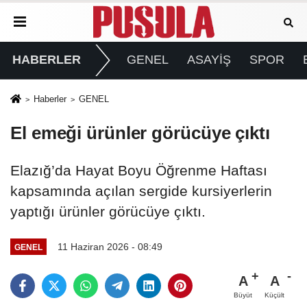
HABERLER
GENEL
ASAYİŞ
SPOR
Haberler
GENEL
El emeği ürünler görücüye çıktı
Elazığ’da Hayat Boyu Öğrenme Haftası
kapsamında açılan sergide kursiyerlerin
yaptığı ürünler görücüye çıktı.
11 Haziran 2026 - 08:49
GENEL
A
A
Büyüt
Küçült