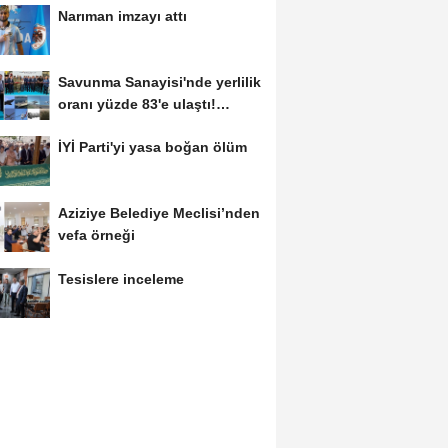
Narıman imzayı attı
Savunma Sanayisi'nde yerlilik
oranı yüzde 83'e ulaştı!
Erzurum da...
İYİ Parti'yi yasa boğan ölüm
Aziziye Belediye Meclisi’nden
vefa örneği
Tesislere inceleme