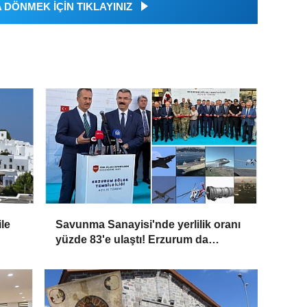
DÖNMEK İÇİN TIKLAYINIZ
le
Savunma Sanayisi'nde yerlilik oranı
yüzde 83'e ulaştı! Erzurum da
ekosisteme dahil oluyor