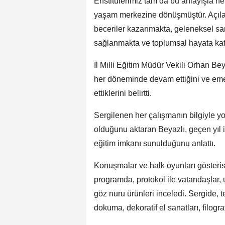
Enstitülerimiz tam da bu anlayışla he
yaşam merkezine dönüşmüştür. Açılan
beceriler kazanmakta, geleneksel san
sağlanmakta ve toplumsal hayata kat
İl Milli Eğitim Müdür Vekili Orhan Bey
her döneminde devam ettiğini ve emeği
ettiklerini belirtti.
Sergilenen her çalışmanın bilgiyle y
olduğunu aktaran Beyazlı, geçen yıl i
eğitim imkanı sunulduğunu anlattı.
Konuşmalar ve halk oyunları gösterisi
programda, protokol ile vatandaşlar, u
göz nuru ürünleri inceledi. Sergide, tes
dokuma, dekoratif el sanatları, filograf