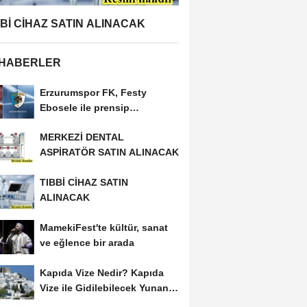
BBİ CİHAZ SATIN ALINACAK
 HABERLER
Erzurumspor FK, Festy
Ebosele ile prensip
anlaşmasına vardı
MERKEZİ DENTAL
ASPİRATÖR SATIN ALINACAK
TIBBİ CİHAZ SATIN
ALINACAK
MamekiFest'te kültür, sanat
ve eğlence bir arada
Kapıda Vize Nedir? Kapıda
Vize ile Gidilebilecek Yunan
Adaları