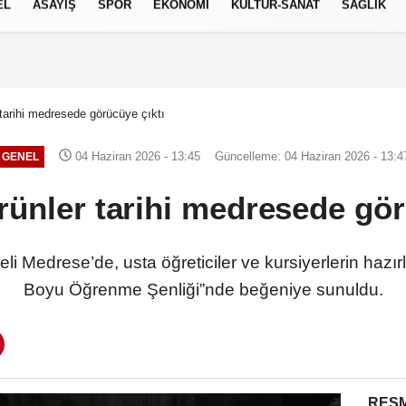
EL
ASAYİŞ
SPOR
EKONOMİ
KÜLTÜR-SANAT
SAĞLIK
7 AĞUSTOS 2026, CUMA
 tarihi medresede görücüye çıktı
04 Haziran 2026 - 13:45
Güncelleme: 04 Haziran 2026 - 13:4
GENEL
rünler tarihi medresede gör
eli Medrese’de, usta öğreticiler ve kursiyerlerin hazır
Boyu Öğrenme Şenliği”nde beğeniye sunuldu.
RESM