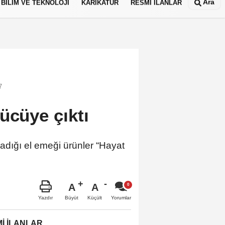
Ara
BİLİM VE TEKNOLOJİ
KARİKATÜR
RESMİ İLANLAR
7
ücüye çıktı
ladığı el emeği ürünler “Hayat
A
A
Büyüt
Küçült
Yazdır
Yorumlar
İ İLANLAR