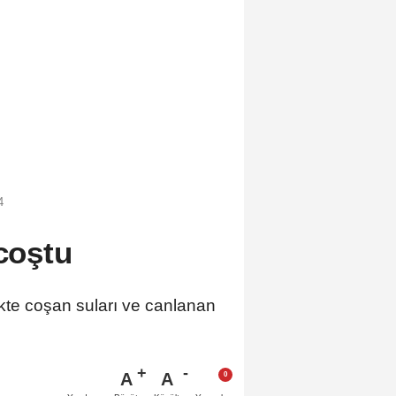
4
 coştu
ikte coşan suları ve canlanan
A
A