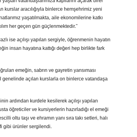
r yaştan vatandaşlarımıza kapılarını açarak birer
 kurslar aracılığıyla binlerce hemşehrimiz yeni
atlarımız yaşatılmakta, aile ekonomilerine katkı
ılım her geçen gün güçlenmektedir."
azlı ise açılışı yapılan sergiyle, öğrenmenin hayatın
n insan hayatına kattığı değeri hep birlikte fark
oğrulan emeğin, sabrın ve gayretin yansıması
l genelinde açılan kurslarla on binlerce vatandaşa
nin ardından kurdele kesilerek açılışı yapılan
sta öğreticiler ve kursiyerlerin hazırladığı el emeği
cilli oltu taşı ve ehramın yanı sıra takı setleri, halı
i gibi ürünler sergilendi.