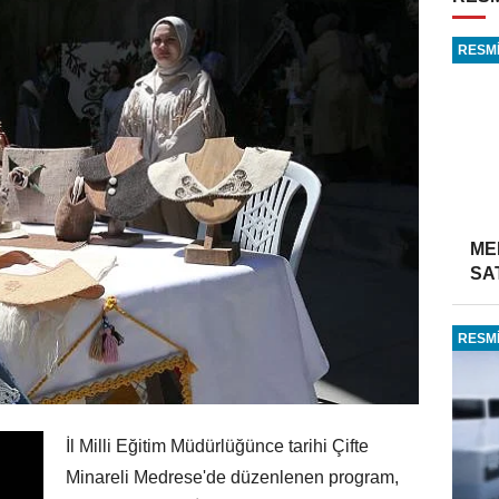
RESMİ
ME
SA
RESMİ
İl Milli Eğitim Müdürlüğünce tarihi Çifte
Minareli Medrese'de düzenlenen program,