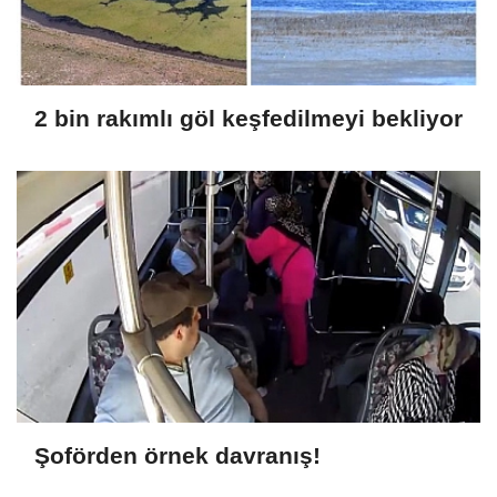
2 bin rakımlı göl keşfedilmeyi bekliyor
Şoförden örnek davranış!