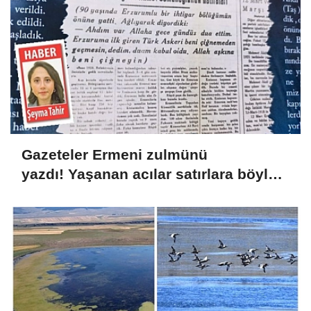
Gazeteler Ermeni zulmünü
yazdı! Yaşanan acılar satırlara böyle
yansıdı