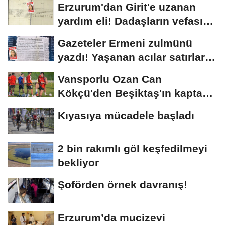
Erzurum'dan Girit'e uzanan
yardım eli! Dadaşların vefası
arşivlerden...
Gazeteler Ermeni zulmünü
yazdı! Yaşanan acılar satırlara
böyle...
Vansporlu Ozan Can
Kökçü'den Beşiktaş'ın kaptanı
kardeşi Orkun'a...
Kıyasıya mücadele başladı
2 bin rakımlı göl keşfedilmeyi
bekliyor
Şoförden örnek davranış!
Erzurum’da mucizevi