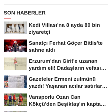
SON HABERLER
Kedi Villası'na 8 ayda 80 bin
ziyaretçi
Sanatçı Ferhat Göçer Bitlis'te
sahne aldı
Erzurum'dan Girit'e uzanan
yardım eli! Dadaşların vefası
arşivlerden...
Gazeteler Ermeni zulmünü
yazdı! Yaşanan acılar satırlara
böyle...
Vansporlu Ozan Can
Kökçü'den Beşiktaş'ın kaptanı
kardeşi Orkun'a...