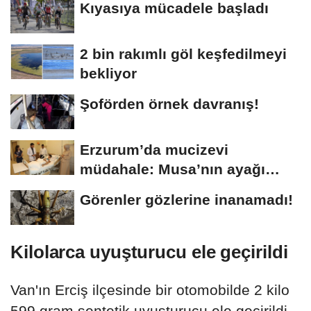
Kıyasıya mücadele başladı
2 bin rakımlı göl keşfedilmeyi
bekliyor
Şoförden örnek davranış!
Erzurum’da mucizevi
müdahale: Musa’nın ayağı
kurtarıldı
Görenler gözlerine inanamadı!
Kilolarca uyuşturucu ele geçirildi
Van'ın Erciş ilçesinde bir otomobilde 2 kilo
599 gram sentetik uyuşturucu ele geçirildi,