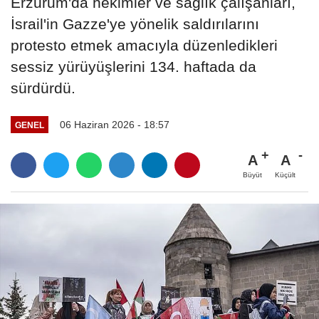
Erzurum'da hekimler ve sağlık çalışanları,
İsrail'in Gazze'ye yönelik saldırılarını
protesto etmek amacıyla düzenledikleri
sessiz yürüyüşlerini 134. haftada da
sürdürdü.
06 Haziran 2026 - 18:57
GENEL
A
A
Büyüt
Küçült