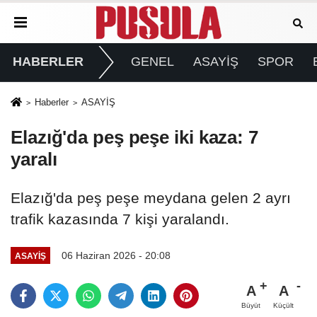
HABERLER
GENEL
ASAYİŞ
SPOR
Haberler
ASAYİŞ
Elazığ'da peş peşe iki kaza: 7
yaralı
Elazığ'da peş peşe meydana gelen 2 ayrı
trafik kazasında 7 kişi yaralandı.
06 Haziran 2026 - 20:08
ASAYİŞ
A
A
Büyüt
Küçült