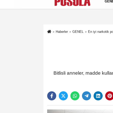
GEN
Künye
İletişim
Gizlilik Politikası
Haberler
GENEL
En iyi narkotik po
Bitlisli anneler, madde kulla