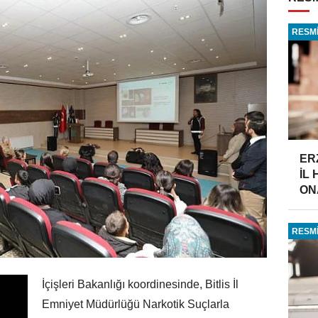
RESMİ
ER
İL
ONA
RESMİ
İçişleri Bakanlığı koordinesinde, Bitlis İl
Emniyet Müdürlüğü Narkotik Suçlarla