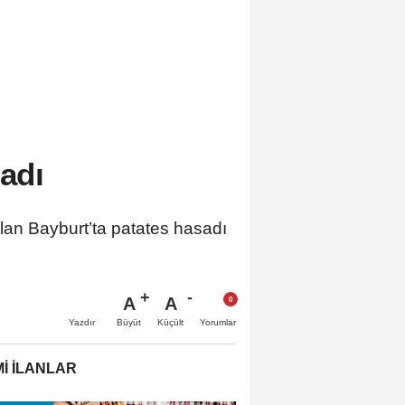
ladı
olan Bayburt’ta patates hasadı
A
A
Büyüt
Küçült
Yazdır
Yorumlar
İ İLANLAR