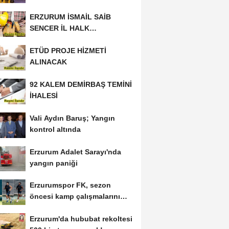
ERZURUM İSMAİL SAİB
SENCER İL HALK
KÜTÜPHANESİ BAKIM VE
ETÜD PROJE HİZMETİ
ONARIM...
ALINACAK
92 KALEM DEMİRBAŞ TEMİNİ
İHALESİ
Vali Aydın Baruş; Yangın
kontrol altında
Erzurum Adalet Sarayı'nda
yangın paniği
Erzurumspor FK, sezon
öncesi kamp çalışmalarını
tamamladı
Erzurum'da hububat rekoltesi