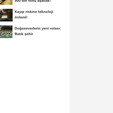
500 bin tonu aşacak!
Kayıp riskine teknoloji
önlemi!
Doğaseverlerin yeni rotası:
Batık şehir