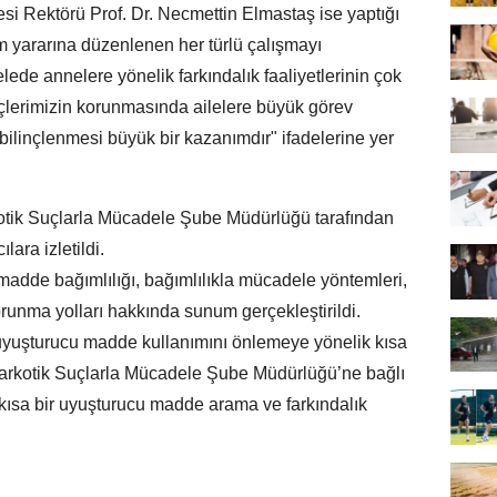
tesi Rektörü Prof. Dr. Necmettin Elmastaş ise yaptığı
m yararına düzenlenen her türlü çalışmayı
ede annelere yönelik farkındalık faaliyetlerinin çok
erimizin korunmasında ailelere büyük görev
bilinçlenmesi büyük bir kazanımdır" ifadelerine yer
otik Suçlarla Mücadele Şube Müdürlüğü tarafından
lara izletildi.
madde bağımlılığı, bağımlılıkla mücadele yöntemleri,
orunma yolları hakkında sunum gerçekleştirildi.
ı uyuşturucu madde kullanımını önlemeye yönelik kısa
 Narkotik Suçlarla Mücadele Şube Müdürlüğü’ne bağlı
n kısa bir uyuşturucu madde arama ve farkındalık