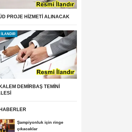
ÜD PROJE HİZMETİ ALINACAK
 İLANDIR
 KALEM DEMİRBAŞ TEMİNİ
ALESİ
 HABERLER
Şampiyonluk için ringe
çıkacaklar