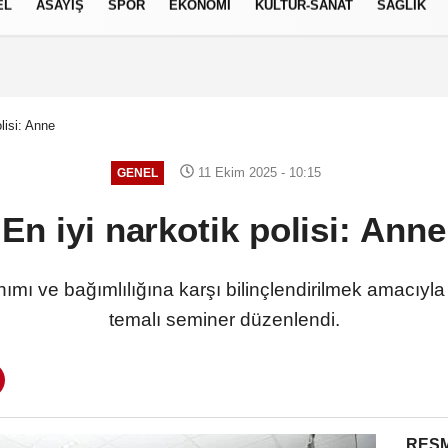
EL
ASAYİŞ
SPOR
EKONOMİ
KÜLTÜR-SANAT
SAĞLIK
6 AĞUSTOS 2026, PERŞEMBE
lisi: Anne
11 Ekim 2025 - 10:15
GENEL
En iyi narkotik polisi: Anne
nımı ve bağımlılığına karşı bilinçlendirilmek amacıyla
temalı seminer düzenlendi.
RESM