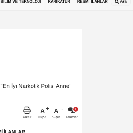
Ara
BİLİM VE TEKNOLOJİ
KARİKATÜR
RESMİ İLANLAR
 "En İyi Narkotik Polisi Anne"
A
A
Büyüt
Küçült
Yazdır
Yorumlar
İ İLANLAR