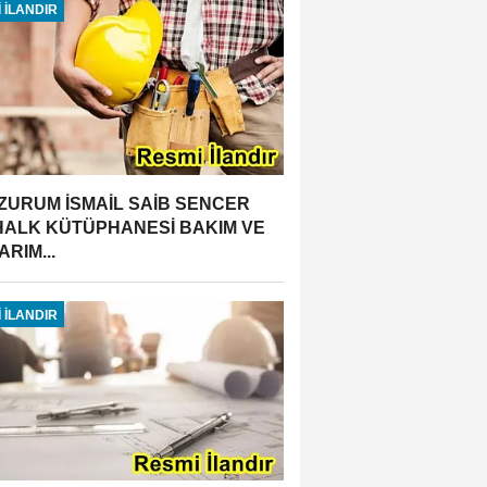
 İLANDIR
ZURUM İSMAİL SAİB SENCER
 HALK KÜTÜPHANESİ BAKIM VE
RIM...
 İLANDIR