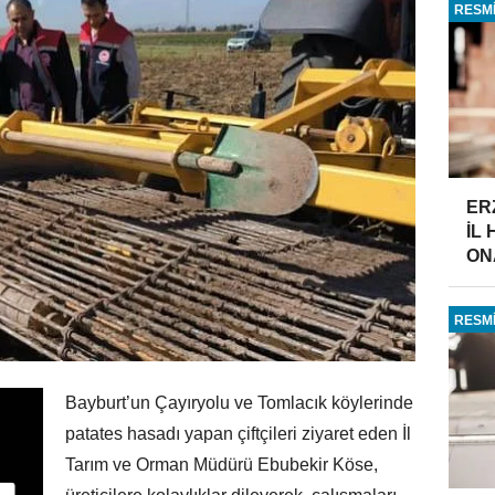
RESMİ
ER
İL
ONA
RESMİ
Bayburt’un Çayıryolu ve Tomlacık köylerinde
patates hasadı yapan çiftçileri ziyaret eden İl
Tarım ve Orman Müdürü Ebubekir Köse,