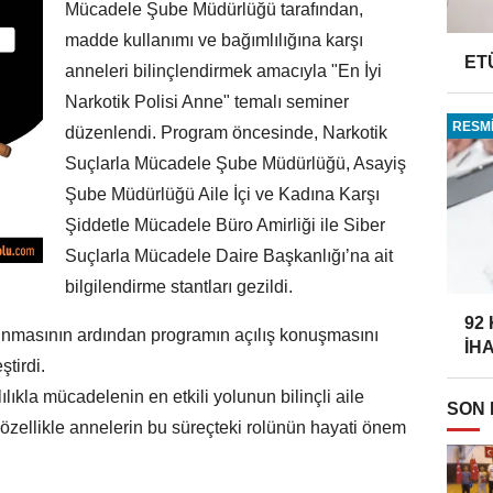
Mücadele Şube Müdürlüğü tarafından,
madde kullanımı ve bağımlılığına karşı
ET
anneleri bilinçlendirmek amacıyla "En İyi
Narkotik Polisi Anne" temalı seminer
RESMİ
düzenlendi. Program öncesinde, Narkotik
Suçlarla Mücadele Şube Müdürlüğü, Asayiş
Şube Müdürlüğü Aile İçi ve Kadına Karşı
Şiddetle Mücadele Büro Amirliği ile Siber
Suçlarla Mücadele Daire Başkanlığı’na ait
bilgilendirme stantları gezildi.
92
kunmasının ardından programın açılış konuşmasını
İH
tirdi.
kla mücadelenin en etkili yolunun bilinçli aile
SON
 özellikle annelerin bu süreçteki rolünün hayati önem