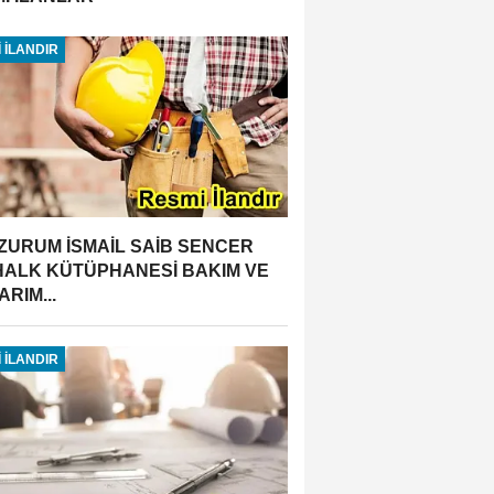
 İLANDIR
ZURUM İSMAİL SAİB SENCER
 HALK KÜTÜPHANESİ BAKIM VE
RIM...
 İLANDIR