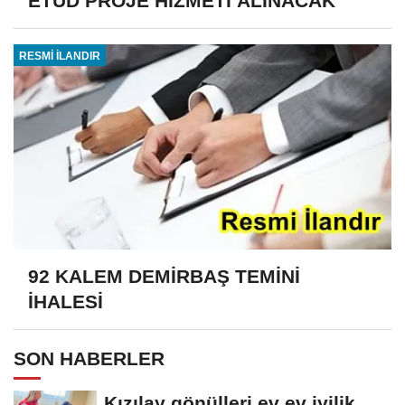
ETÜD PROJE HİZMETİ ALINACAK
RESMİ İLANDIR
92 KALEM DEMİRBAŞ TEMİNİ
İHALESİ
SON HABERLER
Kızılay gönülleri ev ev iyilik