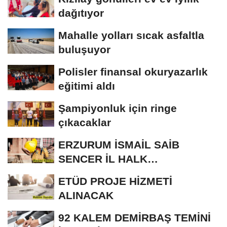
dağıtıyor
Mahalle yolları sıcak asfaltla
buluşuyor
Polisler finansal okuryazarlık
eğitimi aldı
Şampiyonluk için ringe
çıkacaklar
ERZURUM İSMAİL SAİB
SENCER İL HALK
KÜTÜPHANESİ BAKIM VE
ETÜD PROJE HİZMETİ
ONARIM...
ALINACAK
92 KALEM DEMİRBAŞ TEMİNİ