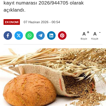
kayıt numarası 2026/944705 olarak
açıklandı.
07 Haziran 2026 - 00:54
EKONOMİ
A
A
Büyüt
Küçült