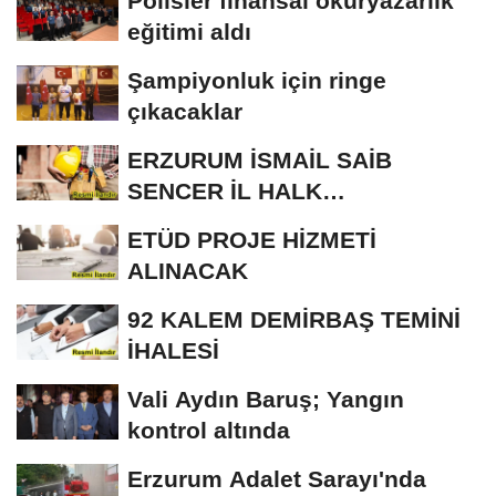
Polisler finansal okuryazarlık
eğitimi aldı
Şampiyonluk için ringe
çıkacaklar
ERZURUM İSMAİL SAİB
SENCER İL HALK
KÜTÜPHANESİ BAKIM VE
ETÜD PROJE HİZMETİ
ONARIM...
ALINACAK
92 KALEM DEMİRBAŞ TEMİNİ
İHALESİ
Vali Aydın Baruş; Yangın
kontrol altında
Erzurum Adalet Sarayı'nda