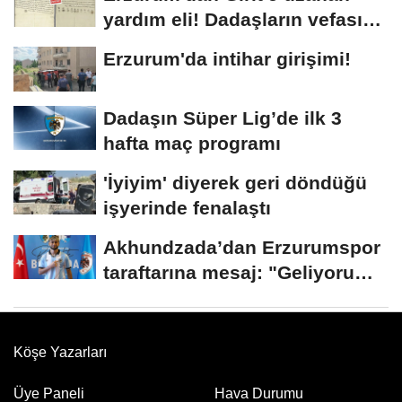
yardım eli! Dadaşların vefası
arşivlerden...
Erzurum'da intihar girişimi!
Dadaşın Süper Lig’de ilk 3
hafta maç programı
'İyiyim' diyerek geri döndüğü
işyerinde fenalaştı
Akhundzada’dan Erzurumspor
taraftarına mesaj: "Geliyorum
Dadaşlar!"...
Köşe Yazarları
Üye Paneli
Hava Durumu