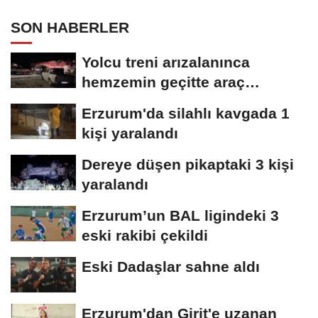
SON HABERLER
Yolcu treni arızalanınca
hemzemin geçitte araç
kuyruğu oluştu
Erzurum'da silahlı kavgada 1
kişi yaralandı
Dereye düşen pikaptaki 3 kişi
yaralandı
Erzurum’un BAL ligindeki 3
eski rakibi çekildi
Eski Dadaşlar sahne aldı
Erzurum'dan Girit'e uzanan