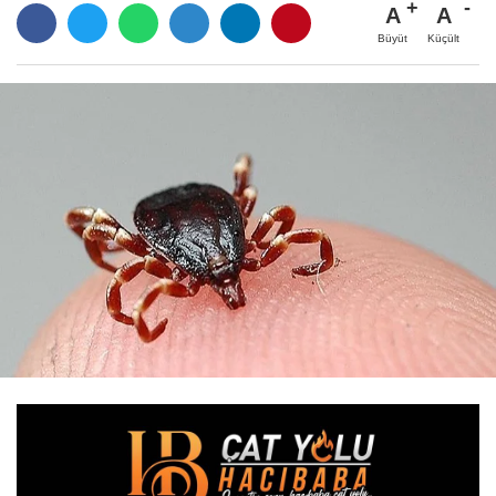
A
A
Büyüt
Küçült