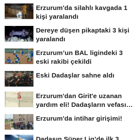
kuyruğu oluştu
Erzurum'da silahlı kavgada 1
kişi yaralandı
Dereye düşen pikaptaki 3 kişi
yaralandı
Erzurum’un BAL ligindeki 3
eski rakibi çekildi
Eski Dadaşlar sahne aldı
Erzurum'dan Girit'e uzanan
yardım eli! Dadaşların vefası
arşivlerden...
Erzurum'da intihar girişimi!
Dadaşın Süper Lig’de ilk 3