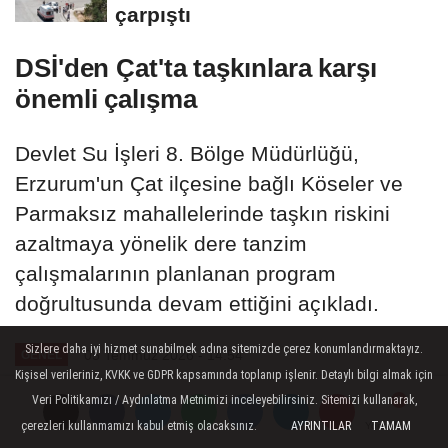
çarpıştı
DSİ'den Çat'ta taşkınlara karşı
önemli çalışma
Devlet Su İşleri 8. Bölge Müdürlüğü,
Erzurum'un Çat ilçesine bağlı Köseler ve
Parmaksız mahallelerinde taşkın riskini
azaltmaya yönelik dere tanzim
çalışmalarının planlanan program
doğrultusunda devam ettiğini açıkladı.
Sizlere daha iyi hizmet sunabilmek adına sitemizde çerez konumlandırmaktayız.
05 Temmuz 2026 - 14:54
GENEL
Kişisel verileriniz, KVKK ve GDPR kapsamında toplanıp işlenir. Detaylı bilgi almak için
Veri Politikamızı / Aydınlatma Metnimizi inceleyebilirsiniz. Sitemizi kullanarak,
A
A
çerezleri kullanmamızı kabul etmiş olacaksınız.
AYRINTILAR
TAMAM
Büyüt
Küçült
Yorumlar
Yorumlar