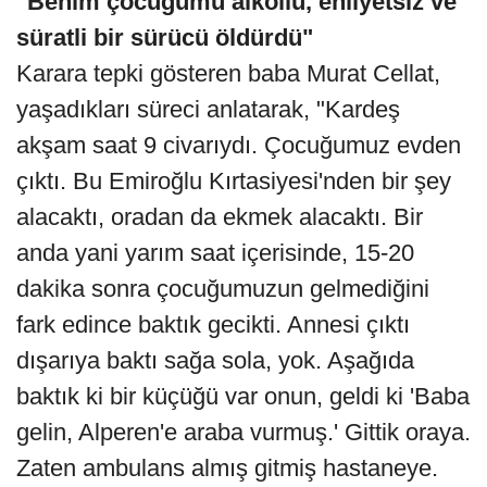
"Benim çocuğumu alkollü, ehliyetsiz ve
süratli bir sürücü öldürdü"
Karara tepki gösteren baba Murat Cellat,
yaşadıkları süreci anlatarak, "Kardeş
akşam saat 9 civarıydı. Çocuğumuz evden
çıktı. Bu Emiroğlu Kırtasiyesi'nden bir şey
alacaktı, oradan da ekmek alacaktı. Bir
anda yani yarım saat içerisinde, 15-20
dakika sonra çocuğumuzun gelmediğini
fark edince baktık gecikti. Annesi çıktı
dışarıya baktı sağa sola, yok. Aşağıda
baktık ki bir küçüğü var onun, geldi ki 'Baba
gelin, Alperen'e araba vurmuş.' Gittik oraya.
Zaten ambulans almış gitmiş hastaneye.