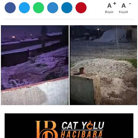
A
A
Büyüt
Küçült