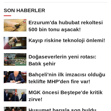
SON HABERLER
Erzurum'da hububat rekoltesi
500 bin tonu aşacak!
Kayıp riskine teknoloji önlemi!
Doğaseverlerin yeni rotası:
Batık şehir
Bahçeli'nin ilk imzacısı olduğu
teklifte MHP'den fire var!
MGK öncesi Beştepe'de kritik
zirve!
Husumet barışla son buldu